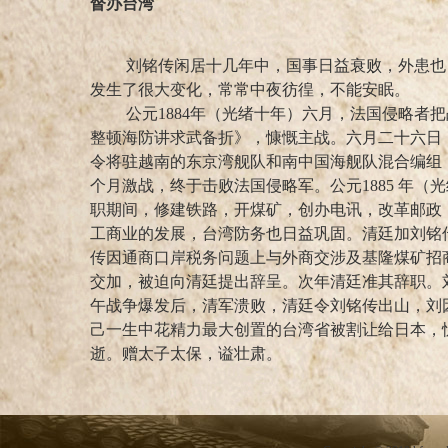
督办台湾
刘铭传闲居十几年中，国事日益衰败，外患也日
发生了很大变化，常常中夜彷徨，不能安眠。
公元1884年（光绪十年）六月，法国侵略者把
整顿海防讲求武备折》，慷慨主战。六月二十六日
令将驻越南的东京湾舰队和南中国海舰队混合编组
个月激战，终于击败法国侵略军。公元1885 年
职期间，修建铁路，开煤矿，创办电讯，改革邮政
工商业的发展，台湾防务也日益巩固。清廷加刘铭传
传因通商口岸税务问题上与外商交涉及基隆煤矿招
交加，被迫向清廷提出辞呈。次年清廷准其辞职。
午战争爆发后，清军溃败，清廷令刘铭传出山，刘
己一生中花精力最大创置的台湾省被割让给日本，
逝。赠太子太保，谥壮肃。