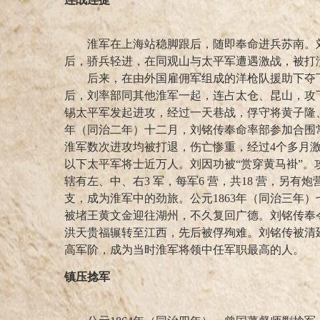
淮军在上海站稳脚跟后，随即奉命进兵苏南。刘铭
后，骄兵轻进，在同观山与太平军遭遇激战，被打
后来，在由外国雇佣军组成的洋枪队援助下夺下
后，刘率部同其他淮军一起，连占太仓、昆山，攻
锡太平军发起进攻，经过一天巷战，俘守将黄子隆、黄
年（同治二年）十二月，刘铭传奉命率部参加合围
淮军数次进攻均被打退，伤亡惨重，经过4个多月
以下太平军将士近万人。刘因功被“赏穿黄马褂”
辖有左、中、右3 军，每军6 营，共18 营，另有炮
支，成为淮军中的劲旅。公元1863年（同治三年
被堵王黄文金迎往湖州，不久复回广德。刘铭传奉
洪天贵福辗转至江西，先后被俘殉难。刘铭传被清廷
高军阶，成为当时淮军将领中任军职最高的人。
镇压捻军