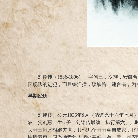
刘铭传（1836-1896），字省三，汉族，
国舰队的进犯，而且练洋操，议铁路、建台省，为
早期经历
刘铭传，公元1836年9月（清道光十六年七月
农，父刘惠，生6 子，刘铭传最幼，排行第六。儿时
大哥三哥又相继去世，其他几个哥哥各自成家，此
性情豪爽，同当地青年人相处甚好。有一天，刘家