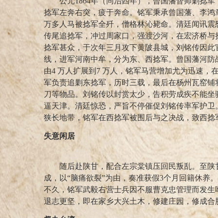
公元1864年（同治四年），曾国藩督师剿捻军
捻军左奔右突，疲于奔命。铭军秉承曾国藩、李鸿章
万多人马被捻军全歼，僧格林沁毙命。清廷闻讯震
传尾追捻军，冲过周家口，强渡沙河，在宏济桥与
捻军甚众，于次年三月攻下黄陂县城，刘铭传因此
线，进军河南中牟，分为东、西捻军。曾国藩河防
由4 万人扩展到7 万人，铭军马营增加尤为迅速，在淮
军负责追剿东捻军，历时三载，最后在杨州瓦窑铺
刀等物品。刘铭传以封赏太少，告积劳成疾不能坐
逼天津。清廷惊恐，严旨不停催促刘铭传率军护卫
狭长地带，铭军在西捻军被围后与之决战，致西捻
失意闲居
随后赴陕甘，配合左宗棠镇压回民叛乱。至陕甘
成，以“脑痛欲裂”为由，奏准获假3个月回籍休养
不久，铭军武毅右营士兵因不服曹克忠管理而发生
退志更坚，即在家乡大兴土木，修建庄园，修成合