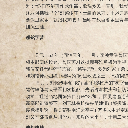
道：“你们不能再作威作福，欺侮乡民，否则，我就
还敢阻挡我吗？”刘铭传夺下土豪的佩刀，手起刀
要保卫家乡，就跟我来吧！”当即有数百名乡里青
团练生涯。
领铭字营
公元1862 年（同治元年）二月，李鸿章受曾
领本部团练投奔。曾国藩对这批新募淮勇极为重视
铭传充任“铭字营”营官。“铭字营”中多为刘家子
和刘铭传办团练中结纳的“同里敢战之士”，他们
四月，刘铭传率领“铭字营”和张树声的“树字营
铭传率部与太平军初次接战，先后占领杭头和新场
动摇，通过当地团练头目前来“乞和”。因吴建瀛
新率部进逼城下，刘玉林乘机挟持吴建瀛出城投降
厚禄相引诱，将吴部驻南汇太平军1 万多人中老弱
刘又率部击退从川沙方向来攻的太平军，于第二天
连战连捷