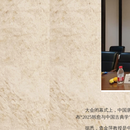
大会闭幕式上，中国
布
“
2025
韩愈与中国古典学
据悉，查金萍教授是