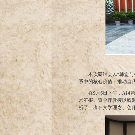
本次研讨会以
“韩愈
系中的核心价值，推动当
在
9
月
6
日下午，
A
组
术汇报。查金萍教授以魏
析了二者在文学理念、创