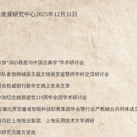
会发展研究中心
2025
年
1
2
月
3
1
日
参加
“2025韩愈与中国古典学”学术研讨会
率队参加桐城派主题文物展赏鉴暨跨学科交流研讨会
授在权威期刊新华文摘上发表文章
参加纪念姚鼐逝世
210周年全国学术研讨会
应邀出席安徽省智能科技职教集团年会暨行业产教融合共同体成
随访赴上海报业集团、上海应用技术大学调研
职研究员建言资政