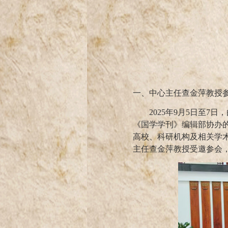
一、中心主任查金萍教授
2025
年
9
月
5
日至
7
日，
《国学学刊》编辑部协办的
高校、科研机构及相关学
主任查金萍教授受邀参会