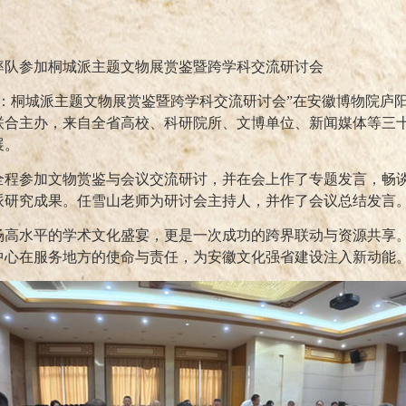
率队参加桐城派主题文物展赏鉴暨跨学科交流研讨会
雅：桐城派主题文物展赏鉴暨跨学科交流研讨会”在安徽博物院庐
联合主办，来自全省高校、科研院所、文博单位、新闻媒体等三
展。
全程参加文物赏鉴与会议交流研讨，并在会上作了专题发言，畅
派研究成果。任雪山老师为研讨会主持人，并作了会议总结发言
场高水平的学术文化盛宴，更是一次成功的跨界联动与资源共享
中心在服务地方的使命与责任，为安徽文化强省建设注入新动能