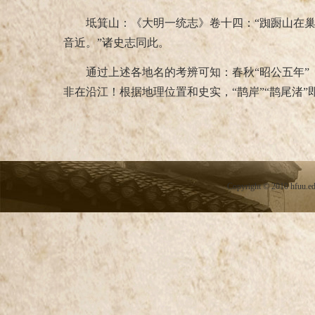
坻箕山：《大明一统志》卷十四：“踟蹰山在
音近。”诸史志同此。
通过上述各地名的考辨可知：春秋“昭公五年”
非在沿江！根据地理位置和史实，“鹊岸”“鹊尾渚
Copyright
©
2010 hfuu.e