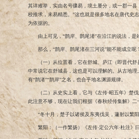
其详难举，实由名号骤易，境土屡分，或一郡一县
校推求，未易精悉。”这也就是很多地名在唐代史
为依据的。
由上可见，“鹊岸、鹊尾渚”在沿江的说法，是
那么，“鹊岸、鹊尾渚在三河说”能不能成立呢
（一）从位置看，它在舒城、庐江（即晋代舒
中常说它在舒城县，这也是可以理解的。从古地理
有“鹊渚”“鹊岸”之名，也合乎地名渊源规律。
（二）从史实上看，它与《左传·昭五年》楚
此注意不够，现在让我们根据《春秋经传集解》二十
“冬十月，楚子以诸侯及东夷伐吴，蘧射以繁阳
繁阳：（一作繁扬）《左传·定公六年·杜注》