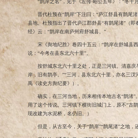
“鹊岸之名”，见于《左传·昭公五年》：“冬
晋代杜预在“鹊岸”下注曰：“庐江舒县有鹊尾渚
县地。杜预指出了晋代庐江郡舒县“有鹊尾渚”（即
经》云：“鹊岸在南庐州府舒城县。”
宋《舆地纪胜》卷四十五云：“鹊岸在舒城县
说：“今考在县东北六十里”。
按舒城东北六十里之处，正是三河镇。清嘉庆
岸，旧有鹊亭。”“三河，县东北六十里，亦名三汊
禹《读史方舆纪要》）。
确实，在三河当地，历来相传本地古名“鹊渚”
用了这个传说。三河镇下横街旧城门上，原不“古鹊
现改建为水泥桥，名仍旧。）
但是，从古至今，关于“鹊岸”“鹊尾渚”之地，