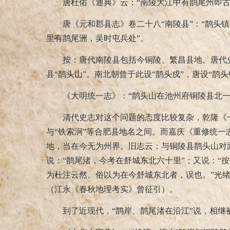
唐杜佑《通典》云：“南陵大江中有鹊尾州即古
唐《元和郡县志》卷二十八“南陵县”：“鹊头
里有鹊尾洲，吴时屯兵处”。
按：唐代南陵县包括今铜陵、繁昌县地。唐代史
县“鹊头山”。南北朝曾于此设“鹊头戍”，唐设“鹊头
《大明统一志》：“鹊头山在池州府铜陵县北
清代史志对这个问题的态度比较复杂，乾隆《一
与“铁索涧”等合肥县地名之间。而嘉庆《重修统一
地，当在今无为州界。旧志云：与铜陵县鹊头山对
说：“鹊尾渚，今考在舒城东北六十里”；又说：“
为杜注云然。俗以为在今舒城东北者，误也。”光
（江永《春秋地理考实》曾征引）。
到了近现代，“鹊岸、鹊尾渚在沿江”说，相继