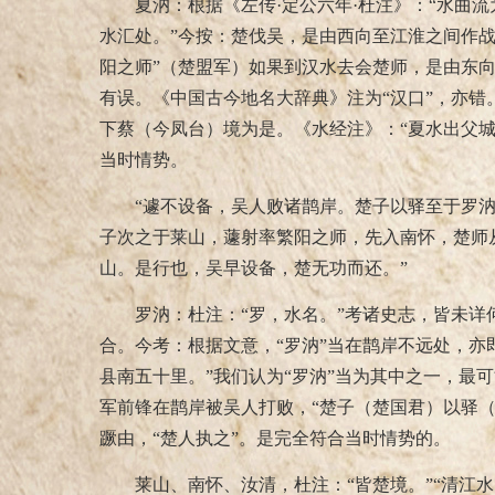
夏汭：根据《左传·定公六年·杜注》：“水曲流为
水汇处。”今按：楚伐吴，是由西向至江淮之间作
阳之师”（楚盟军）如果到汉水去会楚师，是由东
有误。《中国古今地名大辞典》注为“汉口”，亦错
下蔡（今凤台）境为是。《水经注》：“夏水出父城
当时情势。
“遽不设备，吴人败诸鹊岸。楚子以驿至于罗
子次之于莱山，蘧射率繁阳之师，先入南怀，楚师
山。是行也，吴早设备，楚无功而还。”
罗汭：杜注：“罗，水名。”考诸史志，皆未
合。今考：根据文意，“罗汭”当在鹊岸不远处，亦
县南五十里。”我们认为“罗汭”当为其中之一，最
军前锋在鹊岸被吴人打败，“楚子（楚国君）以驿（
蹶由，“楚人执之”。是完全符合当时情势的。
莱山、南怀、汝清，杜注：“皆楚境。”“清江