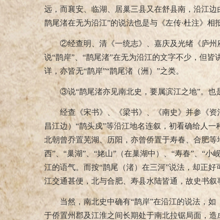
远，而襄安、临湖、居巢三县又在舒县南，沿江边
鹊尾渚在无为沿江”的说法也是与《左传·杜注》相
②经查明、清《一统志》、嘉庆及光绪《庐州
说“鹊岸”、“鹊尾渚”在无为沿江的文字不少，但皆
详，亦皆无“鹊岸”“鹊尾渚（洲）”之类。
③说“鹊尾渚亦见南北史，要属滨江之地”。也
经查《宋书》、《梁书》、《南史》并参《资治
昌江边）“鹊头戍”等沿江地名连叙，初看确给人一
北朝曾乔置芜湖、历阳，亦曾侨置于寿春、合肥等地）
西”、“巢湖”、“姥山”（在巢湖中）、“寿春”、“
江的语气。而按“鹊尾（渚）在三河”说法，却正
江交通甚便，北与合肥、寿县水陆皆通，故史书叙
当然，南北史中确有“鹊岸”在沿江的说法，如
于侨置州郡及江淮之间长期处于南北拉锯局面，造