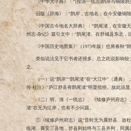
《中华大字典》：“
[
按清一统志
]
鹊岸与铜陵鹊
旧版《辞海》：“鹊岸，古地名，在今安徽铜陵
《中国古今地名大辞典》：“鹊尾渚，在安徽无
州志·杂记》篇引文中：“鹊尾渚。在舒城县东北，
《中国历史地图集》（
1975
年版）也将春秋“
类似说法见于它书者还很多。总之此说影响较
之。
（一）说“鹊岸”“鹊尾渚”在“大江中”（通典
传·杜注》“庐江舒县有鹊尾渚”明显抵牾。故此说
（二）明、清《一统志》、《续修庐州府志》
渚”在无为江岸，也有不少问题。
①《续修庐州府志》说“晋时无为属舒县、故
临湖、襄安三县地，舒县则始终与三县并列，同属