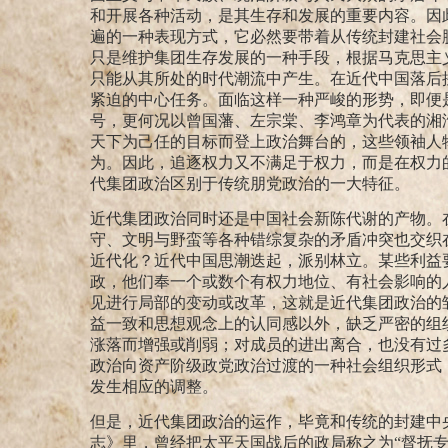
和开展各种活动，是其生存和发展的重要内容。因
遍的一种表现方式，它必然要带着从传统封建社会
只是维护集团生存发展的一种手段，根据马克思主
只能从其所处的时代潮流中产生。在近代中国落后
紧迫的中心任务。面临这样一种严峻的形势，即便
号，更何况以曾国藩、左宗棠、李鸿章为代表的湘
天下为己任的目标而登上政治舞台的，这些领袖人
为。因此，追逐权力又不满足于权力，而是在权力
代集团政治区别于传统朋党政治的一大特征。
近代集团政治同时还是中国社会新陈代谢
的产物。
守、文明与野蛮等各种错综复杂的矛盾冲突也交织
近代化？近代中国思潮迭起，派别林立。某些利益
政，他们奉一个或数个有权力地位、有社会影响的
见进行局部的变动或改革，这就是近代集团政治的
益一致和思想观念上的认同感以外，缺乏严密的组
涨落而增强或削弱；对成员的进出离合，也没有过
政治向资产阶级政党政治过渡的一种社会组织形式
发生相应的调整。
但是，近代集团政治的运作，毕竟和传统的封建中
志》里，曾经把太平天国战后的政局称之为“督抚