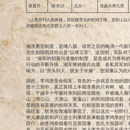
黄翼升
湘 长沙
总兵
淮扬水师九营
（上表所列入的将领，其组建营头的时间下限，原则上以18
的骆国忠等忠荣群义八营一并列入。）
湘淮勇营制度，是继八旗、绿营之后的晚清一代新
先生则指明其特点是“以将立军”
。这说明，军队对
出：“湘军的招募与遣撤的制度，是造成兵为将有
行动的不断升级，湘军将帅拥兵自重、各私其军的
喻为，以“营头归人，犹女子许嫁”，曾国藩认为此论
因此，李鸿章受命组军，首先的一步就是在他的团
批十三营中，真正算得上本籍淮勇的只有树、铭、
练，于咸丰十年辗转来到皖南追随他，并被编入湘
山（周公山、大潜山、紫蓬山）的民间团练武装，
章则没有直接的统辖关系。但根据新发现的资料，早
函往返，联系投靠湘军事宜了。
所以这次一招即行
举人潘鼎新和庐江进士刘秉璋原来都是李鸿章的门
辞行，由李鸿章领着引见曾国藩，曾氏大加器许，称
友，与吴长庆是同乡世交，加上李文安与吴长庆之