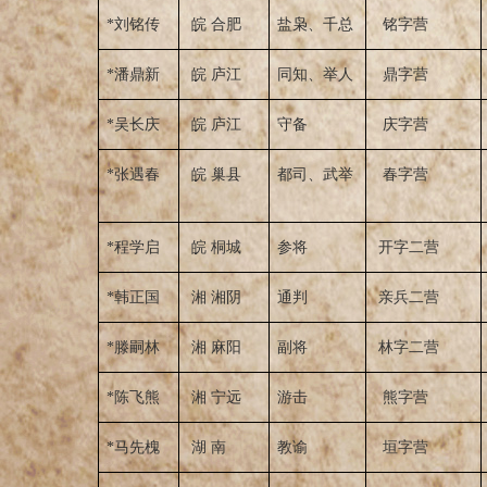
*刘铭传
皖 合肥
盐枭、千总
铭字营
*潘鼎新
皖 庐江
同知、举人
鼎字营
*吴长庆
皖 庐江
守备
庆字营
*张遇春
皖 巢县
都司、武举
春字营
*程学启
皖 桐城
参将
开字二营
*韩正国
湘 湘阴
通判
亲兵二营
*滕嗣林
湘 麻阳
副将
林字二营
*陈飞熊
湘 宁远
游击
熊字营
*马先槐
湖 南
教谕
垣字营