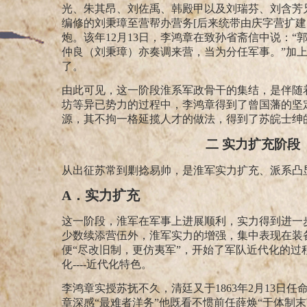
光、朱其昂、刘佐禹、韩殿甲以及刘瑞芬、刘含芳
编修的刘秉璋至营帮办营务[后来统带由庆字营扩建
炮。
该年12月13日，李鸿章在致孙省斋信中说：
仲良（刘秉璋）亦奏调来营，当为分任军事。”
加
了。
由此可见，这一阶段淮系军政骨干的集结，是伴随
坊等异已势力的过程中，李鸿章得到了曾国藩的坚
源，其不拘一格延揽人才的做法，得到了苏皖士绅
二 实力扩充阶段
从出征苏常到剿捻易帅，是淮军实力扩充、派系凸
A
．实力扩充
这一阶段，淮军在军事上进展顺利，实力得到进一
少数续添营伍外，
淮军实力的增强，集中表现在装
便“尽改旧制，更仿夷军”，
开始了军队近代化的过
化----近代化特色。
李鸿章实授苏抚不久，清廷又于1863年2月13
章深感“最难者洋务”他既看不惯前任薛焕“于体制