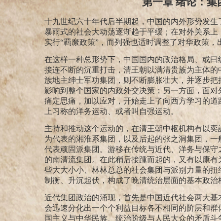
第一章 绪论：
十九世纪六十年代后半期起，中国的内外形势发生
暴雨式的社会大动荡逐渐趋于平缓；在对外关系上
实行“羁縻政策”，而列强也适时调整了对华政策，
在这样一种总形势下，中国国内的政治格局、或曰
接连不断的沉重打击，清王朝以满清贵族为主体的
族地主绅士军功集团，则不断膨胀壮大，并逐步把
影响到整个国家的内政外交决策；另一方面，面对
痛定思痛，加以应对，开始走上了向西方学习的道
上习称的洋务运动、或者叫自强运动。
主持和推动这个运动的，在清王朝中枢机构有以奕
为代表的湘淮系集团，以及后起的张之洞集团，一
代表顽固派集团。游移在传统与近代、洋务与保守
的南清流集团。在此稍后接踵而起的，又有以康有
些大大小小、林林总总的社会集团与派别力量的扭
制衡、升沉起伏，构成了晚清统治层面的基本政治
近代集团政治的涌现，首先是中国近代社会两大基
会迅速分化出一个个利益目标各不相同的阶层和群
国主义与中华民族、统治阶级与人民大众的矛盾斗