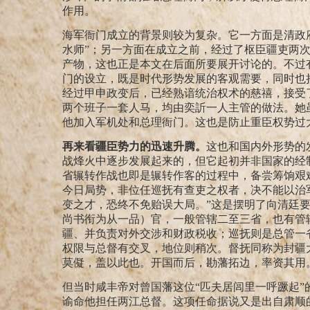
作用。
海军衙门成立的背景则较为复杂。它一方面是清政
水师”；另一方面在成立之前，经过了枢臣疆吏两
产物，这也正是本文在后面所要展开讨论的。不过
门的设立，既是时代形势发展的客观需要，同时也
经过甲申政变后，已经熟谙统治权术的慈禧，接受
两个班子一套人马，均由奕訢一人主管的做法。她
他加入军机处和总理衙门。这也是防止重臣权势过
再来看疆臣势力的迅速升腾。
这也和国内外形势的
战烽火中逐步发展起来的，但它起初并非国家的经
省辗转作战也即是辗转作客的过程中，备尝筹饷艰
今日局势，非位任巡抚有查吏之权者，决不能以治
变之才，恐终不免贻误大局。”
这是摆明了向清廷
尚书衔为从一品）官，一般管辖二至三省，也有管
疆、并负责对外交涉和财政税收；巡抚则是总管一
权限与总督有交叉，地位则稍次。督抚同称为封疆
莫儗，盖以此也。开国而后，勘藩拓边，率资其用
但当时咸丰帝对曾国藩这位“匹夫居闾里一呼蹶起”
谕命他担任两江总督。这项任命据说又是出自肃顺