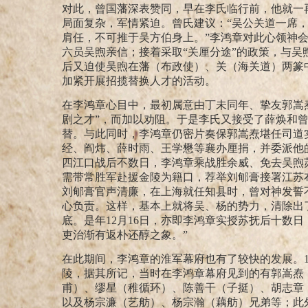
对此，曾国藩深表赞同，早在李氏临行前，他就一
局面复杂，军情紧迫。曾氏建议：“吴公关道一席，
肩任，不可推于吴方伯身上。”
李鸿章对此心领神
六员吴煦亲信；接着采取“关厘分途”
的政策，与吴
后又迫使吴煦在藩（布政使）、关（海关道）两篆中
加紧开展招揽替换人才的活动。
在李鸿章心目中，最初属意由丁未同年、挚友郭嵩
剧之才”，
而加以劝阻。于是李氏又接受了薛焕和
替。与此同时，李鸿章仍密片奏保郭嵩焘堪任司道
经、阎炜、薛时雨、王学懋等襄办厘捐，并委派他
四江口战后不数日，李鸿章乘战胜余威、免去吴煦
需带常胜军赴援金陵为籍口，荐举刘郇膏接署江苏
刘郇膏官声清廉，在上海就任知县时，曾对神发誓
心负责。这样，基本上就将吴、杨的势力，清除出
底。是年12月16日，亦即李鸿章实授苏抚后十数
吏治渐有返朴还醇之象。”
在此期间，李鸿章的淮军幕府也有了较快的发展。1
陵，据其所记，当时在李鸿章幕府见到的有郭嵩焘
甫）、缪星（稚循环）、陈善干（子挺）、胡志章
以及杨宗濂（艺舫）、杨宗瀚（藕舫）兄弟等；
此