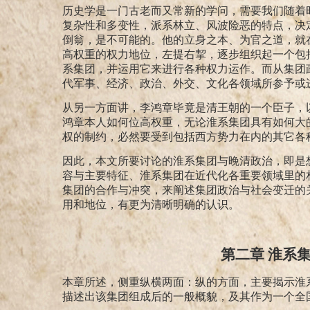
历史学是一门古老而又常新的学问，需要我们随着
复杂性和多变性，派系林立、风波险恶的特点，决
倒翁，是不可能的。他的立身之本、为官之道，就
高权重的权力地位，左提右挈，逐步组织起一个包
系集团，并运用它来进行各种权力运作。而从集团
代军事、经济、政治、外交、文化各领域所参予或
从另一方面讲，李鸿章毕竟是清王朝的一个臣子，
鸿章本人如何位高权重，无论淮系集团具有如何大
权的制约，必然要受到包括西方势力在内的其它各
因此，本文所要讨论的淮系集团与晚清政治，即是
容与主要特征、淮系集团在近代化各重要领域里的
集团的合作与冲突，来阐述集团政治与社会变迁的
用和地位，有更为清晰明确的认识。
第二章 淮系
本章所述，侧重纵横两面：纵的方面，主要揭示淮
描述出该集团组成后的一般概貌，及其作为一个全