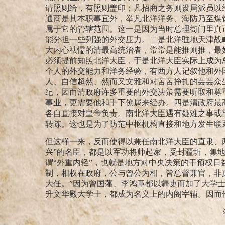
请照则给，有照则盖印；凡招商之务则设局派员以
通商是其本职事宜外，举凡北洋洋务、海防乃至煤
属于它的管辖范围。这一是因为当时总理衙门里真
能分担一些列强的外交压力。二是北洋驻地天津战
大内心祛懦的清最高统治者，常常是能推则推，最
必须提前知照北洋大臣，于是北洋大臣实际上成为
个人的外交能力和洋务经验，有西方人记叙他和外
人、自信超然、然而又文雅和对苦苦挣扎的芸芸众
纪，因而清政府许多重要的外交决策需要听取和尊
事业，更需要他和手下僚属来经办。四是清政府最
各自直接对皇帝负责。南北洋大臣遇有疑难之事或
转陈。这也是为了防范中枢机构直接和地方发生联
但这样一来，反而使得以兼任南北洋大臣的直隶、
兴”的名臣，都是以军功将帅起家，受封疆圻，集
谓“外重内轻”，也就是地方对中央决策的干预权日
制，相权在政府，公与曾公为相，皆总督兼官，非
大任。”
因为曾国藩、李鸿章都以疆吏而加了大学
升文华殿大学士，都成为名义上的内阁宰辅。因而