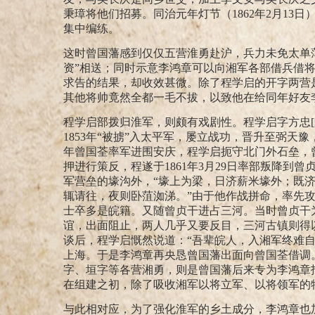
秉璋将他们招募。
同治元年灯节（1862年2月1
集中编练。
这时曾国藩感到仅仅五营淮勇赴沪，兵力未免太单
资”相送；
同时示意李鸿章可以向湘军各部借兵借
求告的结果，却收效甚微。除了程学启的开字两营
其他将帅竟然全都一毛不拔，以致他在给同年好友
程学启部拨归淮军，则颇有戏剧性。程学启字方忠
1853年“被掳”入太平军，屡立战功，晋升至弼天
年曾国荃率军进围安庆，程学启扼守北门外石垒，
押进行策反，程遂于1861年3月29日率部叛降到曾
军营垒的壕沟外，“壕上为梁，日济薪米壕外；既
辄请往，夜则卧菹洳涕。”
由于他作战拼命，率先
士卒多是皖籍。又随曾贞干进占三河。当时曾贞干
谊，出面阻止，两人几乎又要反目，三河古镇则得
谈后，程学启慨然说道：“吾辈皖人，入湘军终难
上海。于是李鸿章再央恳曾国藩出面向曾国荃借调
字、垣字等各营湘勇，则是曾国藩后来专为李鸿章
在组建之初，除了吸收湘军以将立军、以将领军的
与此相对应，为了强化淮军的乡土成分，李鸿章也