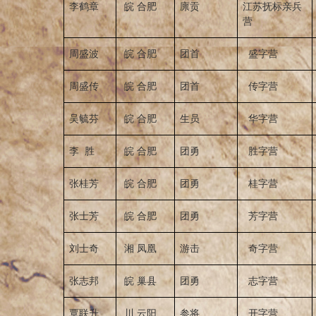
李鹤章
皖 合肥
廪贡
江苏抚标亲兵
营
周盛波
皖 合肥
团首
盛字营
周盛传
皖 合肥
团首
传字营
吴毓芬
皖 合肥
生员
华字营
李 胜
皖 合肥
团勇
胜字营
张桂芳
皖 合肥
团勇
桂字营
张士芳
皖 合肥
团勇
芳字营
刘士奇
湘 凤凰
游击
奇字营
张志邦
皖 巢县
团勇
志字营
覃联升
川 云阳
参将
开字营