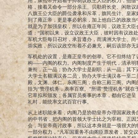
用，康熙帝开始着手抑制议政王大臣的权力，他借
格，接着又命令一部分亲王、贝勒府长史、闲散议
八旗王公大臣的爵位袭承和斥革，旗民生计、皇家
到了雍正帝，更是事必躬亲，加上他自己的政敌当
就是为了加强皇权，所以在雍正年间，议政王大臣
道：“国初以来，设立议政王大臣，彼时因有议政
军机大臣每日召对，承旨遵办，而满洲大学士、尚
崇实政，所以议政空衔着不必兼充，嗣后该部亦无
军机处的设置，是雍正皇帝的创举。它不但终结了
构——内阁的权力。内阁制度产生于明代，清承明
兼衔，正一品；协办大学士是副职，从一品；其下
大学士名额满汉各二员，协办大学士满汉各一至二
殿，文渊、体仁、东阁三阁，合称三殿三阁。
内阁
括为“赞理机务，表率百寮。”
所谓“赞理机务”就在
它草拟和颁发；各属官员奏事的本章，都由它进呈
礼时，能统率文武百官行事。
从上述职能来看，内阁乃是协助皇帝办理国家政务
的中书省，把内阁的首领大学士比之为宰相。正因
会，与皇帝商讨政事，所以这本身就是一项很大的
一部分权力，“凡军国重务不由阁臣票发者，皆交议