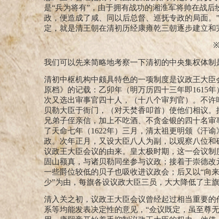
是“兵为将有”，由于拥有战功的湘淮军将帅在战后
政，便造成了咸、同以后总督、巡抚专政的局面。
定，就是清王朝在清初历经康雍乾三朝逐步建立和
我们可以先来简略地考察一下清初的中央集权体制
清初中枢机构中颇具特色的一项制度是议政王大臣
原档》的记载：乙卯年（明万历四十三年即
1615
年
次又选出审事官四十人，（十八个审判官）。不许
贝勒大臣于衙门，（对天焚香叩首）使他们相议。
兄弟子侄亲信，加上不吃酒、不贪金银的四十名审
了天命七年（
1622
年）三月，清太祖更明颁《汗谕
政。次年正月，又设大臣八人为副，以观察八位和
议政王大臣会议的由来。皇太极时期，这一会议制
固山额真，与诸贝勒同坐参与议政；接着于崇德改
一些爵位较低的贝子也吸收进议政会；后又以“向
少”为由，每旗各设议政大臣三员，大大降低了主
清入关之初，议政王大臣会议曾经起过相当重要的
系等均能发表决定性的意见，“佥议既定，虽至尊无