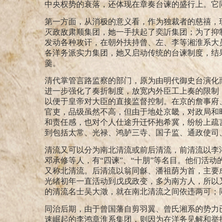
中央权势的衰落，还体现在章奏台谏的盛行上。它
第一方面，从消极的意义看，作为独裁者的慈禧，
灭政敌肃顺集团，她一手扶起了奕訢集团；为了抑
发动各种攻讦，在朝外扶持曾、左、李等湘淮系大
各洋务派实力集团，她又启动传统的台谏制度，结
羹。
清代掌管言路监察的部门，原为由明代御史台演化
进一步强化了奏折制度，放宽内外臣工上奏的限制
以便于皇帝对大臣的直接监督控制。
在京的詹事府
官吏，品级虽然不高，但由于地处京畿，对政局和
和责任感，也对个人仕途升迁怀抱希冀，纷纷上疏
到包括太常、光禄、鸿胪三寺、国子监、通政使司
清流又可以分为南北清流或前后清流，
前清流以李
邓承修等人，有“四谏”、“十朋”等名目。
他们活动
又称北清流。后清流以翁同龢、潘祖荫为首，主要
光绪初年一直活动到戊戌政变，多为南方人，所以
的清流名士吴大澂，就在南北清流之间依违两可；
同治后期，由于曾国藩自剪羽翼、曾氏湘系的势力
速崛起的李鸿章淮系集团，则因为在洋务见解和举