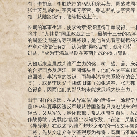
有：李鹤章、李胜统带的马队和亲兵营、周盛波周
张士芳兄弟的桂字营和芳字营、张志邦的志字营等
领，从陆路绕行，陆续抵达上海。
长期的军事生涯，使李鸿章深深懂得千军易得、一
将才，“尤其是“同里敢战之士”。
最初十三营的程学
的周盛波周盛传等皖籍将领，是他首先着意提携的
鸿章对他信任有加，认为他“勇略皆裕，战守可恃”
进益。”
成为李鸿章早期在苏南作战的得力臂助。
又如后来发展成为淮军主力的铭、树、盛、鼎、庆
的合肥西乡及庐江一带团练头目，他们在太平军18
曾国藩、李鸿章的赏识。而与李鸿章关系较深的合
棠），或是李氏父子团练旧部（如张遇春、张志邦
色得多，因而他们的部队均未能发展成大枝主力。
出于同样的原因，在从异军借调的诸将中，除程学
是1862年夏季因违反军规从曾国荃营只身逃脱来
轻己，又从军久，胸怀郁郁，常思树奇功自见，故
作战勇敢，史载他“能望尘以知敌数。”
在这二员能
《异辞录》在叙述“湘淮军蝉蜕之形”的一段文字曾
二将，先从文忠介弟季荃观察为裨将，既而与淮军