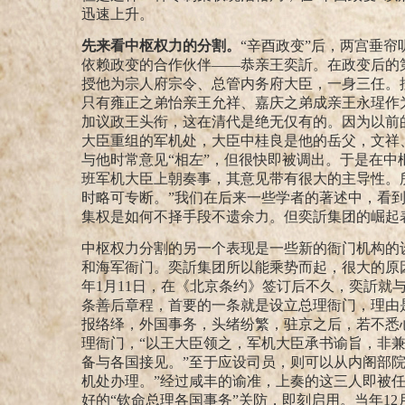
迅速上升。
先来看中枢权力的分割。
“辛酉政变”后，两宫垂
依赖政变的合作伙伴——恭亲王奕訢。在政变后的
授他为宗人府宗令、总管内务府大臣，一身三任。
只有雍正之弟怡亲王允祥、嘉庆之弟成亲王永瑆作
加议政王头衔，这在清代是绝无仅有的。因为以前
大臣重组的军机处，大臣中桂良是他的岳父，文祥
与他时常意见“相左”，
但很快即被调出。于是在中
班军机大臣上朝奏事，其意见带有很大的主导性。
时略可专断。”
我们在后来一些学者的著述中，看到
集权是如何不择手段不遗余力。但奕訢集团的崛起
中枢权力分割的另一个表现是一些新的衙门机构的
和海军衙门。奕訢集团所以能乘势而起，很大的原
年
1
月
11
日，在《北京条约》签订后不久，奕訢就
条善后章程，首要的一条就是设立总理衙门，理由
报络绎，外国事务，头绪纷繁，驻京之后，若不悉
理衙门，“以王大臣领之，军机大臣承书谕旨，非
备与各国接见。”至于应设司员，则可以从内阁部
机处办理。”
经过咸丰的谕准，上奏的这三人即被
好的“钦命总理各国事务”关防，即刻启用。当年
12