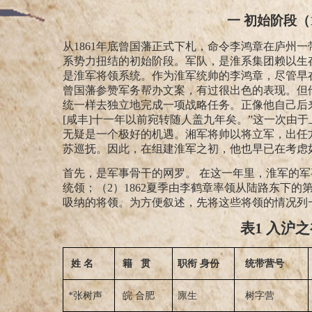
一
初始阶段（18
从
1861
年底曾国藩正式下札，
命令李鸿章在庐州一
系势力扭结的初始阶段。军队，是淮系集团赖以生
是淮军将领系统。作为淮军统帅的李鸿章，尽管早
曾国藩参赞军务帮办文案，有过很出色的表现。
但
统一样去独立地完成一项战略任务。正像他自己后
[
咸丰
]
十一年以前宛转随人盖九年矣。”
这一次由于
无疑是一个极好的机遇。湘军将帅以将立军，出任
苏巡抚。因此，在组建淮军之初，他也早已在考虑
首先，是军事骨干的网罗。
在这一年里，淮军的军
统领；
（
2
）
1862
夏季由李鹤章率领从陆路东下的
吸纳的将领。为方便叙述，先将这些将领的情况列
表
1
入沪之
姓 名
籍 贯
职衔 身份
统带营号
*张树声
皖 合肥
廪生
树字营