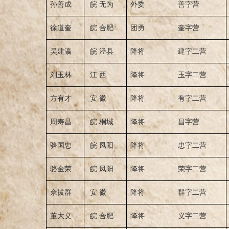
孙善成
皖 无为
外委
善字营
徐道奎
皖 合肥
团勇
奎字营
吴建瀛
皖 泾县
降将
建字二营
刘玉林
江 西
降将
玉字二营
方有才
安 徽
降将
有字二营
周寿昌
皖 桐城
降将
昌字营
骆国忠
皖 凤阳
降将
忠字二营
骆金荣
皖 凤阳
降将
荣字二营
佘拔群
安 徽
降将
群字二营
董大义
皖 合肥
降将
义字二营