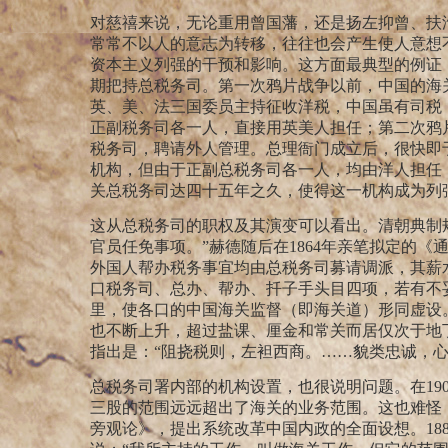
对慈禧来说，无论重用曾国藩，还是扬左抑曾、扶
常常不以人的意志为转移，往往也会产生使人意想
资本主义列强的干预和影响。这方面最典型的例证
期把持总税务司。第一次鸦片战争以前，中国的海
英、美、法三国委员主持征收洋税，中国虽有司税，
正副税务司各一人，直接用英美人担任；第二次鸦
税务司，聘请外人管理。总理衙门成立后，很快即
机构，但由于正副总税务司各一人，均由洋人担任
关总税务司达四十五年之久，使得这一机构成为列
这从总税务司的职权及其演变可以看出。清朝典制
官员任免事项。”
赫德随后在
1864
年亲笔拟定的《通
外国人帮办税务事宜均由总税务司募请调派，其薪
口税务司、总办、帮办、扦子手头目四项，若有不
里，使各口的中国海关监督（即海关道）形同虚设
也不断上升，超过盐课、厘金和常关而居仅次于地
指出是：“阻挠税则，左袒西商。……貌类忠诚，
总税务司署内部的机构设置，也很说明问题。在
19
三股的范围远远超出了海关的业务范围。这也难怪
旁观论》，提出系统改革中国内政的全面设想。
18