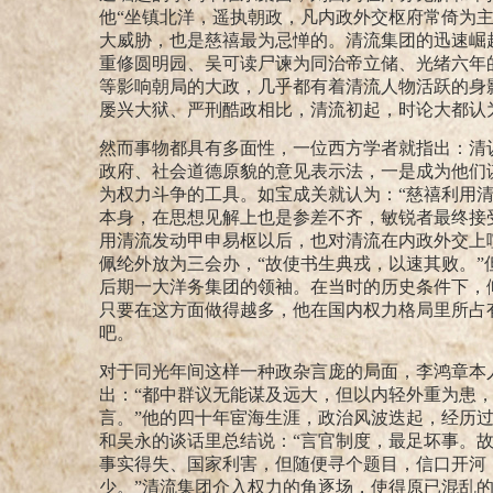
他“坐镇北洋，遥执朝政，凡内政外交枢府常倚为主
大威胁，也是慈禧最为忌惮的。清流集团的迅速崛
重修圆明园、
吴可读尸谏为同治帝立储、
光绪六年
等影响朝局的大政，几乎都有着清流人物活跃的身
屡兴大狱、严刑酷政相比，清流初起，时论大都认
然而事物都具有多面性，一位西方学者就指出：清
政府、社会道德原貌的意见表示法，一是成为他们
为权力斗争的工具。如宝成关就认为：“慈禧利用
本身，在思想见解上也是参差不齐，敏锐者最终接
用清流发动甲申易枢以后，也对清流在内政外交上
佩纶外放为三会办，
“故使书生典戎，以速其败。”
后期一大洋务集团的领袖。在当时的历史条件下，
只要在这方面做得越多，他在国内权力格局里所占
吧。
对于同光年间这样一种政杂言庞的局面，李鸿章本
出：“都中群议无能谋及远大，但以内轻外重为患
言。”
他的四十年宦海生涯，政治风波迭起，经历
和吴永的谈话里总结说：“言官制度，最足坏事。
事实得失、国家利害，但随便寻个题目，信口开河
少。”
清流集团介入权力的角逐场，使得原已混乱