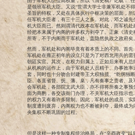
由于军机大臣位高权重，所以《清史稿》记载：“
是领班军机大臣。又说“世谓大学士非兼军机处不得
圣旨的特权，又处在具体执行中枢决策的层面，所
任军机大臣者，有三十三人之多。对此，邓之诚先
机大臣而已。然则谓清代政本在军机处，而军机处
经把本来属于内阁的许多权力剥夺了。正象《清史
所寄，不于内阁而于军机处，盖隐然执政之政府矣
然而，军机处和内阁毕竟有着本质上的不同。首先
军机处在雍正初年的设立只是为了对西北用兵的需
朝廷实官。其次，在权力归属上，正如后来有人总
从机构的运作上，由于军机处人员精干、办事效率
套，同时也十分吻合封建帝王大权独揽、“乾纲独断
臣、各直省督、抚、藩、臬，凡有奏事之责者、及
会军机处，各部院文武大臣，亦不得将所奏之事预
面为商酌，各交该衙门办理，不关军机大臣指示也
的权力又有着许多限制。因此，军机处的成员，实
制度遭到废弃，内阁权力也不断被剥夺，最终成为
央集权不断巩固的过程。
但是这样一种专制集权统治格局，在“辛酉政变”