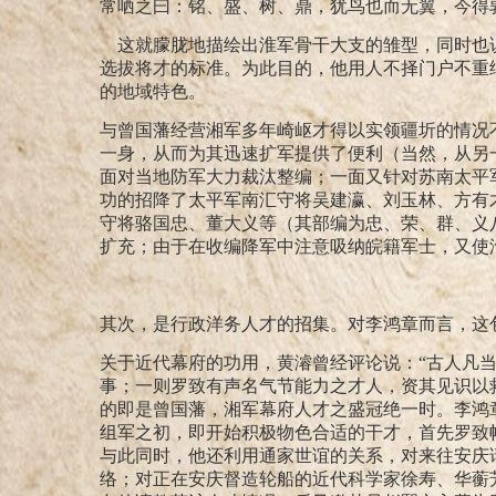
常哂之曰：铭、盛、树、鼎，犹鸟也而无翼，今得
这就朦胧地描绘出淮军骨干大支的雏型，同时也说
选拔将才的标准。为此目的，他用人不择门户不重
的地域特色。
与曾国藩经营湘军多年崎岖才得以实领疆圻的情况
一身，从而为其迅速扩军提供了便利（当然，从另
面对当地防军大力裁汰整编；一面又针对苏南太平
功的招降了太平军南汇守将吴建瀛、刘玉林、方有
守将骆国忠、董大义等（其部编为忠、荣、群、义
扩充；由于在收编降军中注意吸纳皖籍军士，又使
其次，是行政洋务人才的招集。
对李鸿章而言，这
关于近代幕府的功用，黄濬曾经评论说：“古人凡
事；一则罗致有声名气节能力之才人，资其见识以
的即是曾国藩，湘军幕府人才之盛冠绝一时。李鸿
组军之初，即开始积极物色合适的干才，首先罗致
与此同时，他还利用通家世谊的关系，对来往安庆
络；
对正在安庆督造轮船的近代科学家徐寿、华蘅