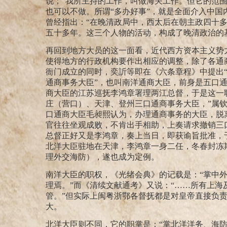
说；“我所主持的工作，叫做海关工作。但它的范
也可以不做。所谓“多办好事”，就是全面介入中
曾经指出：“在晚清政局中，西太后在朝主政四十
五十多年。这三个人物的活动，构成了晚清政治的
再回到地方大员的这一面看，近代西方资本主义势
使得地方的行政机构要作出相应的调整，除了各通
衙门成立的同时，奕訢等即在《六条章程》中提出“
通商事务大臣”，也叫南洋通商大臣，前身是五口
商大臣的江苏巡抚李鸿章署理两江总督，于是这一
庄（营口）、天津、登州三口通商事务大臣，”
属
口通商大臣毛昶熙认为，办理通商事务的大臣，脱
官往往坐观成败，不肯出手相助，上奏请求撤销三
总督正好又是李鸿章，奏上当日，即获谕旨批准，
北洋大臣驻地在天津，李鸿章一身二任，冬春封冻
理外交海防），遂也成为定例。
南洋大臣的职权，《光绪会典》的记载是：“掌中
理焉。”
而《清续文献通考》又说：“……所有上海
管。”
但实际上闽粤浙鄂各督抚都是对皇帝直接负
大。
北洋大臣则不同，它的职掌是：“掌北洋洋务、海