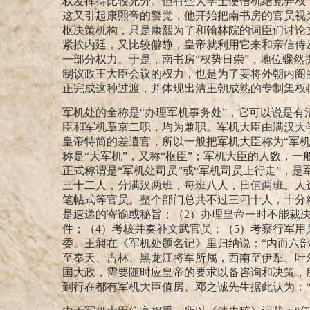
权发挥得比较充分。但有些大学士便借机结党弄权
这又引起康熙帝的警觉，他开始把南书房的官员视
枢决策机构，只是康熙为了和翰林院的词臣们讨论
紧挨内廷，又比较僻静，皇帝就利用它来和亲信侍
一部分权力。于是，南书房“权势日崇”，
地位骤然
制议政王大臣会议的权力，也是为了要将外朝内阁
正完成这种过渡，并体现出清王朝成熟的专制集权
军机处的全称是“办理军机事务处”，它可以说是
臣和军机章京二职，均为兼职。军机大臣由满汉大
皇帝特简的差遣官，所以一般把军机大臣称为“军机
称是“大军机”，又称“枢臣”；军机大臣的人数，
正式称谓是“军机处司员”或“军机司员上行走”，是
三十二人，分满汉两班，每班八人，日值两班。人
笔帖式等官员。整个部门总共不过三四十人，十分
是速递的寄谕或秘旨；（
2
）办理皇帝一时不能裁
件；（
4
）考核并奏补文武官员；（
5
）考察行军用
委。
王昶在《军机处题名记》里归纳说：“内而六
至奉天、吉林、黑龙江将军所属，西南至伊犁、叶
国大政，需要随时应皇帝的要求以备咨询和决策，所
到行在都有军机大臣值房。邓之诚先生据此认为：