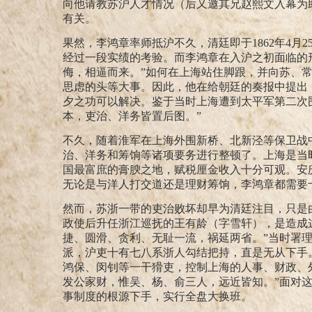
向他请教苏沪人才情况（后又邀其兄赵熙文入幕为
有关。
果然，李鸿章率师抵沪不久，清廷即于1862年4
经过一段实绩的考验。而李鸿章在入沪之初面临的
侮，相逼而来。”
如何在上海站住脚跟，并向苏、
思虑的头等大事。因此，他在给朝廷的奏报中提出，
夕之功可以解决。鉴于当时上海遭到太平军第二次
本，吏治、洋务皆置后图。”
不久，随着淮军在上海外围新桥、北新泾等保卫战
治、洋务和筹饷等诸项要务进行整顿了。上海是当
国最富庶的膏腴之地，赋税厘金收入十分可观。安
无论是与洋人打交道还是理财筹饷，李鸿章都需要
然而，苏浙一带的吏治败坏却早为清廷注目，只是
政使后升任浙江巡抚的王有龄（字雪轩），是造成
捷、圆滑、贪利、无耻一流，祸延两省。”
当时署理
派，沪吏十有七八系浙人勾结把持，直是无从下手
鸿保、闵钊等一干猾吏，控制上海的人事、财政、
发公家财，惟吴、杨、俞三人，远近皆知。”
面对
事制度的根源下手，实行全盘大换班。