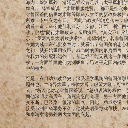
海内，除湘军外，清廷已经没有足以与太平军相抗
豫庭。”
薛福成说：“肃顺推服楚贤。”
都不是空穴来
弟曾国荃的信里对肃顺等顾命八大臣的新政备极推
所难，卜中兴之有日。”
因此当政变的消息传来，曾
谕旨一道，命令他节制江苏、安徽、江西、浙江四
政，仍然“阴行肃顺政策，亲用汉臣。”
其实不止奕
示：“我两宫皇太后孜孜求治，南望增忧，若非曾国
在她为咸丰帝代批奏章时，就看出了曾国藩的忠心
之初，就开始重用汉臣。
就当时的国内形势而言，
在权力的分配和运作上，都已经不能无视这一集团
权，一方面希冀他们为渊驱鱼，迅速平定国内战争
中的权力。
可是，在自幼熟读经史，深受理学熏陶的曾国藩那
题分也。”
“倚畀太重，权位太尊，虚望太隆，可悚
者。”所以他对老弟曾国荃说：“总须设法将权位二
面他深明功高震主、兔死狗烹的道理；另一方面他
变不断，已经染上很深的暮气。因此，功成身退、
接受节制四省军务不久，他就先后保荐沈葆桢、左
和李鸿章这另外两大集团的兴起。