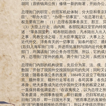
胡同（原铁钱局公所）修缮一新的衙署，开始办公
总理衙门的职官，仿照军机处体制，分大臣和章京
臣”、“帮办大臣”、“办理一切事宜”、“在总署行走
权主要有三种：（
1
）总理各国事务亲王、郡王、
（
3
）大臣上行走，由内阁、各部院满汉堂官内特
述：“掌各国盟约，昭布朝廷德信，凡水陆出入出
之事，民教交涉之端，王大臣率属定议，大事上之
近代外交、洋务有关的一切事宜，如条约签订、通
[
后归入海军衙门
]
等，并进而拓展到与国内近代化
部门，均属该衙门的公务办理范围。所以，它的成
内，总理衙门管外的格局。两个衙门之间，虽然没
总理衙门内部的机构设置，先后分为英、法、俄、
数国，开创了我国外交按国别设司的先河；同时又
文牍；随着各项公务的发展，
1884
年又设立了电报
京、额外章京、额外行走等名目，各司其事，各负
本身，绝大多数成为近代中国外交洋务的栋梁之材
一直保持着低调姿态：“在该夷视之，以为总理之
军务肃清，外国事务较简，即行裁撤，仍归军机处
日衙门尚存，即一日国光不复。”
然而事态的发展
涉“洋”的事情都推给总理衙门，所以才使得总理