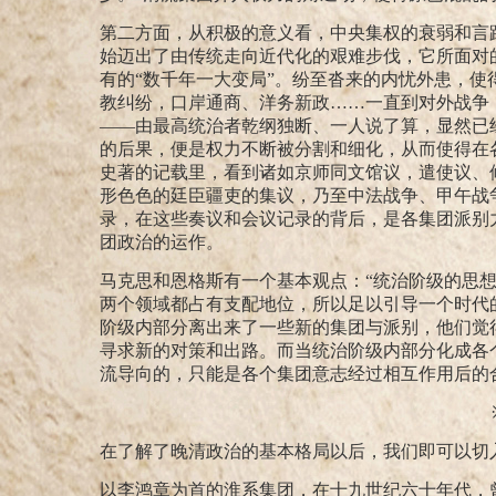
第二方面，从积极的意义看，中央集权的衰弱和言
始迈出了由传统走向近代化的艰难步伐，它所面对
有的“数千年一大变局”。纷至沓来的内忧外患，
教纠纷，口岸通商、洋务新政……一直到对外战争
——由最高统治者乾纲独断、一人说了算，显然已
的后果，便是权力不断被分割和细化，从而使得在
史著的记载里，看到诸如京师同文馆议，遣使议、
形色色的廷臣疆吏的集议，乃至中法战争、甲午战
录，在这些奏议和会议记录的背后，是各集团派别
团政治的运作。
马克思和恩格斯有一个基本观点：“统治阶级的思想
两个领域都占有支配地位，所以足以引导一个时代
阶级内部分离出来了一些新的集团与派别，他们觉
寻求新的对策和出路。而当统治阶级内部分化成各
流导向的，只能是各个集团意志经过相互作用后的
在了解了晚清政治的基本格局以后，我们即可以切
以李鸿章为首的淮系集团，在十九世纪六十年代，