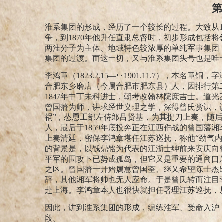
第
淮系集团的形成，经历了一个较长的过程。大致从
争，到
1870
年他升任直隶总督时，初步形成包括将
两淮分子为主体、地域特色较浓厚的单纯军事集团
集团的过渡。而这一切，又与淮系集团头号也是唯
李鸿章（
1823.2.15
—
1901.11.7
），本名章铜，字
合肥东乡磨店（今属合肥市肥东县）人，因排行第二
1847
年中丁未科进士，朝考改翰林院庶吉士。道光
曾国藩为师，讲求经世义理之学，深得曾氏赏识，认
祸”，怂恿工部左侍郎吕贤基，为其捉刀上奏，随
人，最后于
1859
年底投奔正在江西作战的曾国藩湘
上奏清廷，密保李鸿章堪任江苏巡抚，称他“劲气内
的背景是，以钱鼎铭为代表的江浙士绅前来安庆向
平军的围攻下已势成孤岛，但它又是重要的通商口
之区。曾国藩一开始属意曾国荃、继又希望陈士杰出
辞，其他湘军将帅也无人应命。于是曾氏转而注目
赴上海。李鸿章本人也很快就担任署理江苏巡抚，
因此，讲到淮系集团的形成，编练淮军、受命入沪
段。