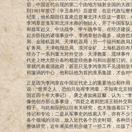
后，中国近代出现的第二个由地方辐射全国的大政
到
1901
年签订《辛丑条约》后逝世，在近代政坛整
纪里，他长期担任直隶总督兼北洋大臣这一要职，
李鸿章是淮军和北洋水师的创始人，开了中国军队
和捻军起义、中法战争、甲午战争等。在经济建设
起步阶段的诸项事业中，李鸿章创办最多，成效也
局、金陵机器局、天津机器局（另一个福州船政局
矿务局、天津电报总局、漠河金矿、上海机器织布
经办了一系列重大对外交涉：天津教案、琉球事件
代史上绝大部分条约都是经他参与和出面签订的。
章就代表着清政府，甚至只见李鸿章而不见清朝皇
和漩涡的中心，他和以他为首的淮系集团，才会对
正是因为李鸿章在中国近代史上的重要地位和作用
说：“世界之人，恐怕只知有李鸿章，不知有北京
国近四十年大事记》。褒之者如蒋廷黻，认为：“
像他创办那么多事业，”
而贬之者则把清王朝外交和
帽子。与此相应的以往有关研究，也大致循着以下
传记和专论；二是从军事史的线索入手，亦有不少
各个领域的活动，放入近代各个历史时期、各种历
整体研究，近年来虽然初步做了一些工作，出版了