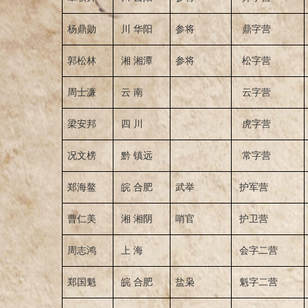
杨鼎勋
川 华阳
参将
鼎字营
郭松林
湘 湘潭
参将
松字营
周士濂
云 南
云字营
梁安邦
四 川
虎字营
况文榜
黔 镇远
常字营
郑海鳌
皖 合肥
武举
护军营
曹仁美
湘 湘阴
哨官
护卫营
周志鸿
上 海
会字二营
郑国魁
皖 合肥
盐枭
魁字二营