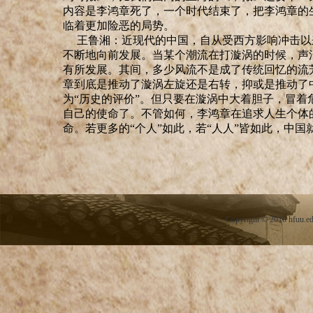
内容是李鸿章死了，一个时代结束了，把李鸿章的
临着更加险恶的局势。
王鲁湘：
近现代的中国，自从受西方影响冲击以
不断地向前发展。当某个潮流在打漩涡的时候，声
有所发展。其间，多少风流不是成了传统回忆的流
章到底是推动了漩涡左旋还是右转，抑或是推动了
为“历史的评价”。但只要在漩涡中大着胆子，冒
自己的使命了。不管如何，李鸿章在追求人生个体
命。若更多的“个人”如此，若“人人”皆如此，中
Copyright
©
2010 hfuu.e