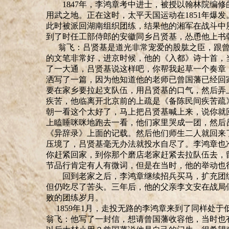
1847年，李鸿章考中进士，被授以翰林院编修
用武之地。正在这时，太平天国运动在1851年爆发
此时被派回湖南组织团练，结果他的湘军在战斗中
到了时任工部侍郎的安徽同乡吕贤基，怂恿他上书
翁飞：吕贤基是道光非常宠爱的股肱之臣，跟曾
的文笔非常好，进京时候，他的《入都》诗十首，
了一大通，吕贤基说这样吧，你帮我起草一个奏章
洒写了一篇，因为他知道他的老师已曾国藩
已
经回
要在家乡要拉起支队伍，用吕贤基的口气，然后弄
疾苦，他临离开北京前的上
疏
是《备陈民间疾苦
疏
朝一看这个太好了，马上把吕贤基喊上来，说你就
上瞌睡咪咪地跑去一看，他们家里哭成一团，然后
《异辞录》上面的记载。然后他们师生二人就回来
压境了，吕贤基毫无办法
就
投水自尽了
。
李鸿章也
你赶紧回家，到你那个磨店老家赶紧去拉队伍去，
节品行肯定有人有微词，但是在当时，他的举动也
回到老家之后，李鸿章继续招兵买马，扩充团练
但仍吃尽了苦头。三年后，他的父亲李文安在战局
败的团练岁月。
1859年1月，走投无路的李鸿章来到了同样处于
翁飞：他写了一封信，想请曾国藩收容他，当时也