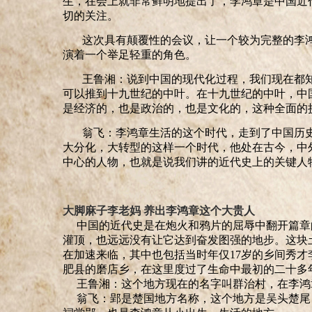
生，在会上就非常鲜明地提出了，李鸿章是中国近
切的关注。
这次具有颠覆性的会议，让一个较为完整的李
演着一个举足轻重的角色。
王鲁湘：说到中国的现代化过程，我们现在都
可以推到十九世纪的中叶。在十九世纪的中叶，中
是经济的，也是政治的，也是文化的，这种全面的
翁飞：李鸿章生活
的
这个时代
，
走到了中国历
大分化，大转型的这样一个时代，他处在古今，中
中心的人物，也就是说我们讲的近代史上的关键人
大脚麻子李老妈 养出李鸿章这个大贵人
中国的近代史是在炮火和鸦片的屈辱中翻开篇章
灌顶，也远远没有让它达到奋发图强的地步。这块
在加速来临，其中也包括当时年仅
17
岁的乡间秀才
肥县的磨店乡，在这里度过了生命中最初的二十多
王鲁湘：这个地方现在的名字叫群治村，在李鸿
翁飞：郢是楚国地方
名称
，这个地方是吴头楚尾