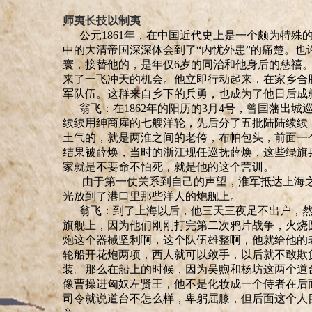
师夷长技以制夷
公元1861年，在中国近代史上是一个颇为特殊
中的大清帝国深深体会到了“内忧外患”的痛楚。
寰，接替他的，是年仅6岁的同治和他身后的慈禧
来了一飞冲天的机会。他立即行动起来，在家乡合肥
军队伍。这群来自乡下的兵勇，也成为了他日后成
翁飞：在
1862
年的阳历的
3
月
4
号，曾国藩出城
续续用绅商雇的七艘洋轮，先后分了五批陆陆续续
土气的，就是两淮之间的老
侉
，布帕包头，前面一
结果被薛焕，当时的浙江现任巡抚薛焕，这些绿旗
家就是不要命不怕死，就是他的这个营训。
由于第一仗关系到自己的声望，淮军抵达上海之
光放到了港口里那些洋人的炮舰上。
翁飞：到了上海以后，他三天三夜足不出户，然
旗舰上，因为他们刚刚打完第二次鸦片战争，火烧
炮这个器械
坚
利啊，这个队伍雄整啊，他就给他的
轮船开花炮两项，西人就可以
敛
手，以后就不敢欺
装
。
那么在船上的时候，因为吴煦和杨坊这两个道
像曹操进匈奴左贤王，他不是化妆成一个侍者在后
司令就说道台不怎么样，卑躬屈膝，但后面这个人