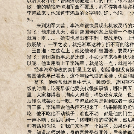
以后大材小用？曾国藩说他是自己的门生，很希望
败，他的精锐
6500
湘军全军覆没，湘军悍将李续宾
李鸿章来，他知道李鸿章的文字特别好，他说：
“
知。
”
来到湘军大营，李鸿章很快展现出机敏灵巧的才
翁飞：他来没几天，看到曾国藩的案上放着一个奏
就写
：
臣
……
，确实也是出事不利，屡战屡败，上
败屡战
”
。一字之改，就把湘军这种宁折不弯的这
王鲁湘
：在这点上，他比他老师曾国藩，要灵巧
翁飞：曾国藩做事总是迂缓，不如少荃来得明快决
以呢，他重用看上了李鸿章，就是这一点，就是补
经李鸿章修改的奏折呈上之后，朝廷非但没有怪
曾国藩也早已看出，这个年轻气盛的爱徒，优点和
翁飞：他经常就是目中无人，睡懒觉。曾国藩不
饭的时间，吃完早饭他要交代很多事情，哪怕四五
里，大家都蹲着，湖南人蹲着，稀饭还有咸菜，也
后馒头咸菜那么一吃。李鸿章经常是迟到或者干脆
再三催，李鸿章说他头疼不想来了，结果踉踉跄跄
吃，他不吃他不动筷子，谁也不动，都是他的门生
一声不响，然后听到一片稀哩呼噜的喝粥声，然后
师有话和你说，进我门来唯有一个诚字，如果你再
后，知道老师对他，身教言教受益匪浅，后来他每