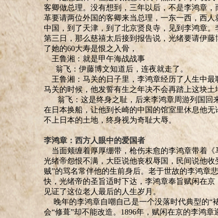
客卿做总理
。
没有想到，三年以后，不是李鸿章，
革要请两位外国的客卿来当总理，一东一西，西人
中国，到了天津，到了北京贤良寺
，
见到李鸿章
。
第三日，那么慈禧太后接到报告说，光绪要请伊藤
了她的
60
大寿是恨之入骨，
王鲁湘
：就是甲午海战战事
翁飞：伊藤博文知道
后，
连夜就走了。
王鲁湘：
马关的日子里，李鸿章经历了人生中最
马关的时候，他发誓有生之年决不会再踏上这块土
翁飞：这是终身之耻，后来李鸿章周游列国回来
在日本换船，让他到长崎的中国的馆室里休息他无
不上日本的土地，终身
视
为奇耻大辱。
李鸿章：西方人眼中的爱国者
当面颊缠着厚厚绷带，枪伤未愈的李鸿章带着《
光绪帝怨恨不满，大臣说他丧权辱国，民间说他收
贼
”
的骂名常伴他的生前身后
。
老于世故的李鸿章
快，光绪帝的圣旨适时下达，李鸿章奉旨赋闲在京
见证了这位老人最后的人生岁月。
晚年的李鸿章自嘲自己是一个没落时代典型的
“
会
“
修葺
”
却不能改造。1896年，赋闲在京的李鸿