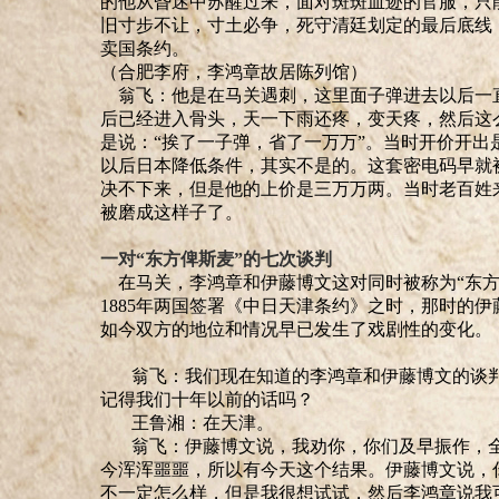
的他从昏迷中苏醒过来，面对斑斑血迹的官服，只
旧寸步不让，寸土必争，死守清廷划定的最后底线
卖国条约。
（合肥李府，李鸿章故居陈列馆）
翁飞：
他是在马关遇刺，这里面子弹进去以后一
后已经进入骨头，天一下雨还疼，变天疼，然后这
是说
：“
挨了一子弹
，
省了一万万
”。
当时开价开出
以后日本降低条件，其实不是的
。
这套密电码早就
决不下来，但是他的上价是三万万两
。
当时老百姓
被
磨
成这样子了。
一对
“
东方俾斯麦
”
的七次谈判
在马关，李鸿章和伊藤博文这对同时被称为
“
东
1885年两国签署《中日天津条约》之时，那时的
如今双方的地位和情况早已发生了戏剧性的变化。
翁飞：我们现在知道的李鸿章和伊藤博文的谈判
记得我们十年以前的话吗？
王鲁湘：在天津。
翁飞：伊藤博文说，我劝你，你们及早振作，全
今浑浑噩噩，所以有今天这个结果
。
伊藤博文说，
不一定怎么样，但是我很想试试，然后李鸿章说我