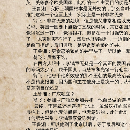
英、美等多个欧美国家，此行的一个主要目的便是
王鲁湘：实际上弱国根本是无外交的，那么当时
推到这样一个位置上头，实际上是一种非常无奈
翁飞：非常无奈的处境，但是他又非常相信以夷
妥玛、
英国一国要下旗撤使宣战的时候，其它各国
觉得沉迷于其中
，
觉得很好
。
但是在一个很强势的
了，
“
以夷制夷
”
不行了，然后他
“
结强援
”
，一边倒
是前门
拒
虎，后门进狼，是更贪婪的狼的陷井。
王鲁湘：更贪恋的狼的陷井里头了，所以他一辈
翁飞：后悔不迭。
在西方人眼中，李鸿章无疑是一个真正的爱国者
的筹码太少了。庚子国变，当慈禧和光绪一行仓皇
翁飞：他忠于他所效忠的那个王朝的最高统治者
不是精忠报国，因为国和
主
在他身上是统一的，从
是东南自保还是。
王鲁湘：广东独立？
翁飞：参加两广独立参加共和
。
他自己做的选
最终，李鸿章还是选择了北上，虽然汉奸的骂名
辱柱上，但是他无法躲避，也无意逃脱，此时此刻
（合肥大兴集，李鸿章享堂陈列馆）
王鲁湘：所以他到了北京以后，等于最后和这个