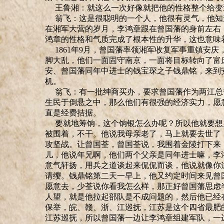
王鲁湘：就这么一次好像就把他的性格整个给变
翁飞：这是很聪明的一个人，他很有灵气，他知
在湘军大营的岁月，李鸿章跟在曾国藩的身前左右
鸿章的性格和气质完成了根本性的升华，这也意味
1861
年
9
月，曾国藩率领湘军收复军事重镇安庆
脚大乱，他们一面固守南京，一面将目标转向了富
安、曾国藩同年中进士的钱宝琛之子钱鼎铭，来到
机。
翁飞：有一批绅商买办，要求曾国藩作为两江总
生民于倒悬之中，那么他们有很强的经济实力，愿
直是经费拮据。
要就地
筹饷
，这个
饷
银怎么办呢？所以他就要想
被围着，不干。他说我母亲老了
，
马上就要去世了
攻坚战
。
让曾国荃，曾国荃说，我围着金陵打下来
儿，他说年兄啊，他们两个父亲是同年进士嘛，李
意气
轩
扬，用兵之道谈起来侃侃而谈，他说就像你
请缨。钱鼎铭第二天一早上，他又约定时间来见曾
愿意去，少荃说你看我怎么样，那正好曾国藩思虑
人望，就是他拉起部队是不成问题的，然后他已经
保举，皖、赣、浙、江
巡抚
，江苏
是
这个四省最肥
江苏巡抚，所以曾国藩一边让李鸿章组建军队，一