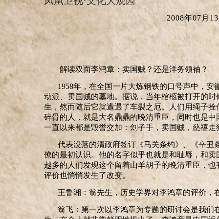
凤凰卫视·文化大观园
2008年07月1
3
解读双面李鸿章：卖国贼？还是洋务领袖？
1958年，在全国一片大炼钢铁的口号声中，
动派、卖国贼的墓地。据说，当年棺柩被打开的时
生，然而随后它就遭遇了车裂之厄。人们用绳子拴
碎骨的人，就是大名鼎鼎的晚清重臣，同时也是中
一直以来都是毁誉交加：刽子手，卖国贼，慈禧走
代表没落的清政府签订《马关条约》、《辛丑
僚的最初认识。他的名字似乎也就是和耻辱，和卖
越多的人们发现这个留着山羊胡子的晚清重臣，也
评价也悄悄发生了改变。
王鲁湘：
翁先生，
历史学界对李鸿章的评价，
翁飞：第一次以李鸿章为专题的研
讨
会是我们