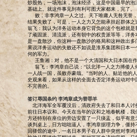
炒股热
，
一场泡沫，泡沫经济
，
这是中国最早的泡
基础上
。
就这件事见到有利可图大家都来，完了。
败，非李鸿章一人之过。天下唯庸人无咎无誉，
结果失败了，可是，一人之力又怎能承担起群体之
翁飞：我认为洋务运动本身它背负的这个包袱就是
了顽固派、清流派，还有朝中的权贵派等等，洋务
是一盘散沙，你这种一盘散沙的格局和这种政出多
果说洋务运动的失败还不如说是淮系集团和日本一
何的军力。
王鲁湘：对，他不是一个大清国和大日本国在作
翁飞：李鸿章自己说
：“
以北洋一人之力搏倭人
一人战一国，虽败亦豪哉。
”
当时的人
、
贴近他的
史观来看，如果从这样的全面去否定洋务运动对中
不完善的。
签订辱国条约 李鸿章成为替罪羊
北洋海军全军覆没后，清政府失去了和日本人讨
前往日本议和。今天在当年的议和之地春帆楼，我
方还特别在座位的旁边安置了一只痰盂，似乎有意
谈判桌上，日方咄咄逼人，李鸿章据理力争，僵持
回驿馆的途中，一名日本男子在人群中突然对李鸿