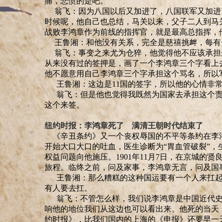
痛，悲愤的是吧。
翁飞：因为八国以后又加进了，八国联军又加进
时候呢，他自己也总结，马关以来，父子二人到马
战败李鸿章作为前线的指挥官，就是最高总指挥，
王鲁湘：和他没有关系，完全是慈禧挑衅，每有
翁飞：事变之来尤为仓猝，他觉得他不应该承担
从来没有过的签押是，画了一个李鸿章三个字看上
他不愿意用自己李鸿章三个字承担这个骂名，所以
王鲁湘：这边是
11
国的签字，所以他的心情非
翁飞：但是他也觉得我既然为国家去承担这个责
这个来签。
纽约时报：李鸿章死了 满清王朝时代结束了
《辛丑条约》又一个丧权辱国的不平等条约在李
开始大口大口的吐血，医生诊断为
“
胃血管破裂
”
，
权益问题向他施压。1901年11月7日，在京城
旅程。临终之前，问及家事，李鸿章无言，问及国
王鲁湘：那么糟糕的这种国运要有一个人来扛起
有人要去扛。
翁飞：不管怎么样，我们说李鸿章是中国近代史
响他的地位我们从这边也可以看出来
。
他死的当天
约时报》，比我们国内的上海的《申报》还要早一