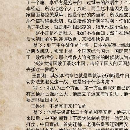
了一个嘛，李经方是抱来的，过继来的然后生了个
李经迈
。
所以他这个人丁兴旺，而且赵小莲因为是
家里面都拉关系嘛，她是个好的内当家，所以她去
那个信写得很悲切，就是给他的子嗣辈写啊
：
你们
塌了半边天，就是那种很悲凉的，结果他这个命运
赵小莲是不是旺夫，我们不得而知，然而在她死
后大清国的军队连连败退，京城很快告急。
翁飞：到了甲午战争的时候，日本在军事上练就
这两支舰队，实际上是一个国家综合国力，国民素
了，败得很惨，那么很多人追究责任的时候就认为
泱泱大清国败于蕞尔小国，击碎了国人的天国梦
去孤注一掷呢？
王鲁湘
：其实李鸿章也就是早就认识到就是中日
切办法想避免这一战，这是出于什么考虑？
翁飞：我认为三个方面，第一方面他深知自己的
有宣扬那么强那么大，他建立了这支海军以后，他
要是吓唬日本人。
王鲁湘
：不是真正来打仗的。
翁飞：他就要保证我二十年的和平安定，他要加
来以后，中国的朝野上下因为体制的掣肘，他无法
打仗，中日宣战，首先迁都，老佛爷皇帝迁到西安