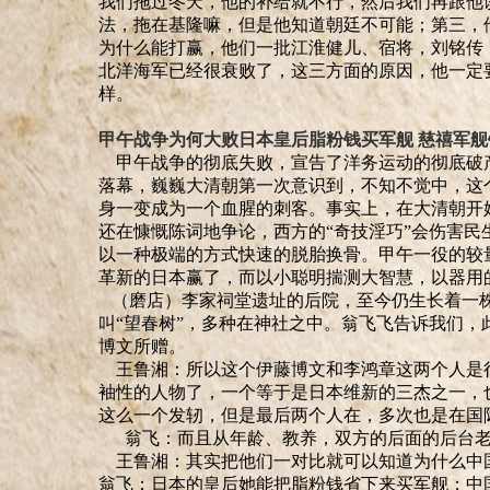
我们拖过冬天，他的补给就不行，然后我们再跟他
法，拖在基隆嘛，但是他知道朝廷不可能
；
第三，
为什么能打赢，他们一批江淮健儿
、
宿将，刘铭传
北洋海军已经很衰败了，这三方面的原因，他一定
样。
甲午战争为何大败
日本皇后脂粉钱买军舰 慈禧军舰
甲午战争的彻底失败，宣告了洋务运动的彻底破
落幕，巍巍大清朝第一次意识到，不知不觉中，这
身一变成为一个血腥的刺客。事实上，在大清朝开
还在慷慨陈词地争论，西方的
“
奇技淫巧
”
会伤害民
以一种极端的方式快速的脱胎换骨。甲午一役的较
革新的日本赢了，而以小聪明揣测大智慧，以器用
（磨店）
李家祠堂遗址的后院，至今仍生长着一
叫
“
望春树
”
，多种在神社之中。翁飞飞告诉我们，
博文所赠。
王鲁湘
：所以这个伊藤博文和李鸿章这两个人是
袖性的人物了，一个等于是日本维新的三杰之一，
这么一个发轫，但是最后两个人在，多次也是在国
翁飞：而且从年龄、教养，双方的后面的后台老
王鲁湘
：其实把他们一对比就可以知道为什么中
翁飞：日本的皇后她能把脂粉钱省下来买军舰
；
中