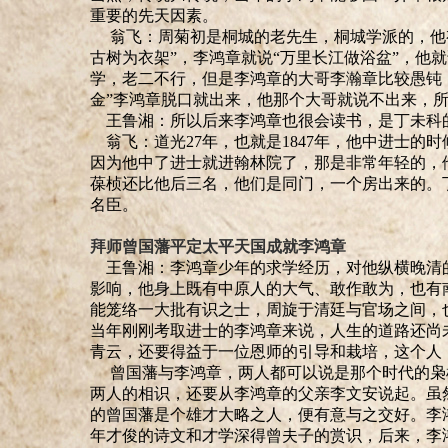
重要的先天因素。
翁飞：周菊初是桐城的老先生，桐城学派的，他
古树为衣架
”
，李鸿章就说
“
万里长江做浴盆
”
，他就
学，老二不行，但是李鸿章的大哥李
瀚
章比较愚钝
金
”
李鸿章脱口就出来，他那个大哥就说不出来，
王鲁湘：所以后来李鸿章也很会读书，是丁未科
翁飞：道光
27
年，也就是
1847
年，他中进士的时
因为他中了进士就进翰林院了，那是非常年轻的，
葆桢还比他后三名，他们是同门，一个房出来的。
名臣。
拜师曾国藩
平定太平天国成就李鸿章
王鲁湘：
李鸿章少年的求学经历，对他纵横晚清
影响，他身上既有中原人的大气、敢作敢为，也有
能笼络一大批有识之士，周旋于清廷与官场之间，
当年刚刚考取进士的李鸿章来说，人生的道路还尚
青云，还要得益于一位恩师的引导和栽培，这个人
曾国藩与李鸿章，两人都可以说是那个时代的枭
两人的相识，还要从李鸿章的父亲李文安说起。虽
的曾国藩是个雄才大略之人，便有意与之交好。李
年才俊的诗文和才学深得曾夫子的赏识，后来，李