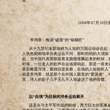
章。
2008年07月
20日
李鸿章：晚清“破屋”的“裱糊匠”
从十九世纪末那场鲜为人知的万国运动会说起
人热热闹闹地举办奥运会不同，那时积弱的大清除
起，当中国代表团那面黄龙旗慢慢飘起来的时候，
时候，一位老人的歌声在会场里响起。那是一首来
甚至略显浑浊，孤独但是执着，在场的人纷纷听入
就是李鸿章，就是那个在外国人眼里的
“
爱国者
”
，
里，洋人的影子几乎无孔不入地渗进了他的骨髓。
以
“
自强
”
为目标的洋务运动展开
还是在与太平军作战的时候，西方巨大的军事