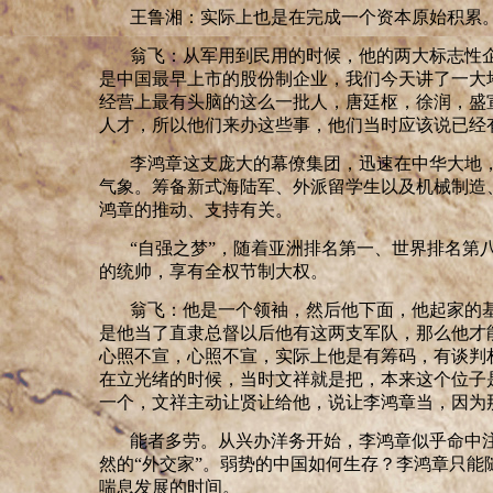
王鲁湘：实际上也是在完成一个资本原始积累
翁飞：从军用到民用的时候，他的两大标志性
是中国最早上市的股份制企业，我们今天讲了一大
经营上最有头脑的这么一批人，唐廷枢，徐润，盛
人才，所以他们来办这些事，他们当时应该说已经
李鸿章这支庞大的幕僚集团，迅速在中华大地
气象。筹备新式海陆军、外派留学生以及机械制造
鸿章的推动、支持有关。
“自强之梦
”
，随着亚洲排名第一、世界排名第
的统帅，享有全权节制大权。
翁飞：他是一个领袖，然后他下面，他起家的
是他当了直隶总督以后他有这两支军队，那么他才
心照不宣，心照不宣，实际上他是有筹码，有谈判
在立光绪的时候，当时文祥就是把，本来这个位子
一个，文祥主动让贤让给他，说让李鸿章当，因为
能者多劳。从兴办洋务开始，李鸿章似乎命中
然的
“
外交家
”
。弱势的中国如何生存？李鸿章只能
喘息发展的时间。