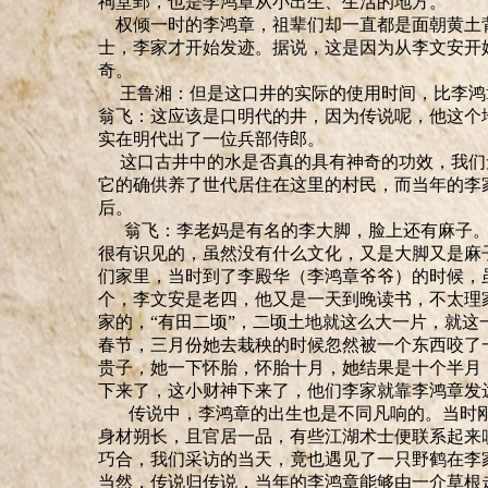
祠堂郢，也是李鸿章从小出生、生活的地方。
权倾一时的李鸿章，祖辈们却一直都是面朝黄土
士，李家才开始发迹。据说，这是因为从李文安开
奇
。
王鲁湘：但是这口井的实际的使用时间，比李鸿
翁飞：这应该是口明代的井，因为传说呢，他这个
实在明代出了一位兵部侍郎。
这口古井中的水是否真的具有神奇的功效，我们
它的确供养了世代居住在这里的村民，而当年的李
后。
翁飞：李老妈是有名的李大脚，脸上还有麻子。
很有识见的，虽然没有什么文化，又是大脚又是麻
们家里，当时到了李殿华（李鸿章爷爷）的时候，
个，李文安是老四，他又是一天到晚读书，不太理
家的，
“
有田二顷
”
，二顷土地就这么大一片，就这
春节，三月份她去栽秧的时候忽然被一个东西咬了
贵子，她一下怀胎，怀胎十月，她结果是十个半月
下来了，这小财神下来了，他们李家就靠李鸿章发
传说中，李鸿章的出生也是不同凡响的。当时刚
身材朔长，且官居一品，有些江湖术士便联系起来吹
巧合，我们采访的当天，竟也遇见了一只野鹤在李
当然，传说归传说，当年的李鸿章能够由一介草根