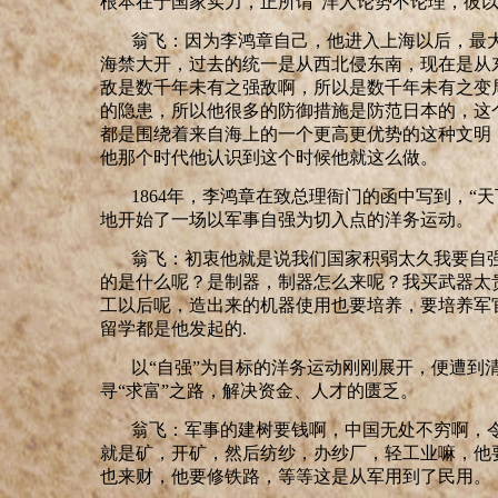
根本在于国家实力，正所谓
“
洋人论势不论理，彼
翁飞：因为李鸿章自己，他进入上海以后，最
海禁大开，过去的统一是从西北侵东南，现在是从
敌是数千年未有之强敌啊，所以是数千年未有之变
的隐患，所以他很多的防御措施是防范日本的，这
都是围绕着来自海上的一个更高更优势的这种文明
他那个时代他认识到这个时候他就这么做。
1864年，李鸿章在致总理衙门的函中写到，
“
天
地开始了一场以军事自强为切入点的洋务运动。
翁飞：初衷他就是说我们国家积弱太久我要自
的是什么呢？是制器，制器怎么来呢？我买武器太
工以后呢，造出来的机器使用也要培养，要培养军
留学
都是他发起的
.
以
“
自强
”
为目标的洋务运动刚刚展开，便遭到
寻
“
求富
”
之路，解决资金、人才的匮乏。
翁飞：军事的建树要钱啊，中国无处不穷啊，
就是矿，开矿，然后纺纱，办纱厂，轻工业嘛，他
也来财，他要修铁路，等等这是从军用到了民用。