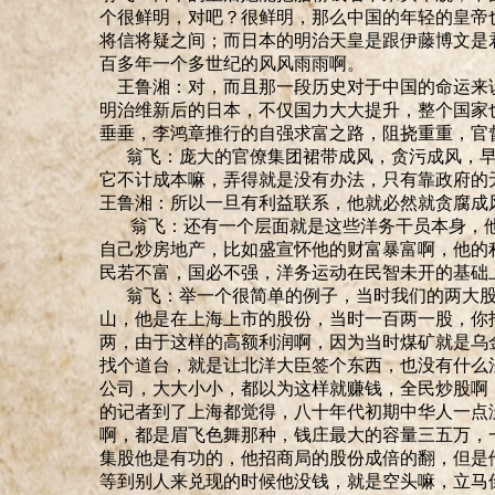
个很鲜明，对吧？很鲜明，那么中国的年轻的皇帝
将信将疑之间
；
而日本的明治天皇是跟伊藤博文是
百多年一个多世纪的风风雨雨啊。
王鲁湘
：对，而且那一段历史对于中国的命运来
明治维新后的日本，不仅国力大大提升，整个国家
垂垂，李鸿章推行的自强求富之路，阻挠重重，官
翁飞：庞大的官僚集团裙带成风，贪污成风，早
它不计成本嘛，弄得就是没有办法，只有靠政府的
王鲁湘：所以一旦有利益联系，他就必然就贪腐成
翁飞：还有一个层面就是这些洋务干员本身，他
自己炒房地产，比如盛宣怀他的财富暴富啊，他的
民若不富，国必不强，洋务运动在民智未开的基础
翁飞：举一个很简单的例子，当时我们的两大股
山，他是在上海上市的股份，当时一百两一股，你
两，由于这样的高额利润啊，因为当时煤矿就是乌
找个道台，就是
让
北洋大臣签个东西，也没有什么
公司，大大小小，都以为这样就
赚钱，
全民炒股啊
的
记者
到了上海都觉得，八十年代初期中华人一点
啊，都是眉飞色舞那种，钱庄最大的容量三五万，
集
股他是有功的，他招商局的股份成倍的翻，但是
等到别人来兑现的时候他没钱，就是空头嘛，立马