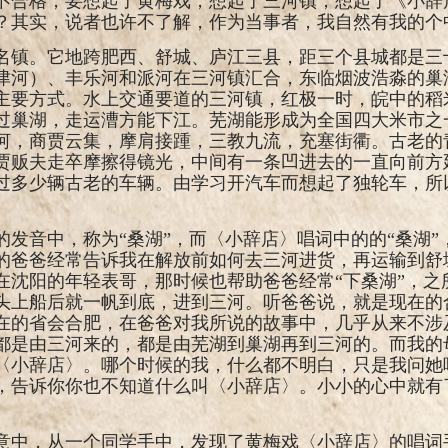
不合格，要想起了黄梅戏，想起了三河镇，想起了《小辞
？其实，说者也许不了解，作为当事者，我自然有我的个
名镇。它地跨肥西、舒城、庐江三县，距三个县城都是三
津河）、丰乐河和派河在三河镇汇合，东临烟波浩淼的巢
主要方式。水上交通要道的三河镇，红极一时，皖中的稻
过巢湖，走运漕方能下江。芜湖能形成为全国四大米市之
河，商贾云集，摩肩接踵，三教九流，充塞街衢。古老的
贾贩夫走卒摩擦得镜光，中间有一条凹进去的一直向前方
过多少辆古老的车辆。由学习开汽车而想起了独轮车，所
的发音中，称为“桑湖”，而〈小辞店〉唱词中的的“桑湖”
的爸爸经常告诉我在解放前如何去三河进货，再运输到舒
在沈阳的年轻表哥，那时候也帮助爸爸经常“下桑湖”，之所
头上船后就一帆到底，进到三河。听爸爸说，就是现在的
在的省会合肥，在爸爸对我所说的故事中，几乎从来不涉
都是由三河来的，都是由芜湖到巢湖再到三河的。而我的
〈小辞店〉。哪个时候的我，什么都不明白，只是我问她
，告诉你你也不知道什么叫〈小辞店〉。小小的心中就有
意中，从一个同学手中，发现了黄梅戏〈小辞店〉的唱词