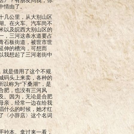
店》？有朋友问我，你
中情由了。
十几公里，从大别山区
湖。在火车、汽车尚不
米以及皖西大别山区的
一，三河这条水道要占
青石板街道，被世市世
延伸的槽沟，可想而
以我想起了三河老街中
，就是借用了这个不规
城码头上来卖，各种的
以称为“下桑湖”，是
合肥，也没有三河风
及。因为，无论是合肥
母亲，经常一边在给我
唱什么的时候，她才红
了〈小辞店〉这个名词
手抄本。拿过来一看，