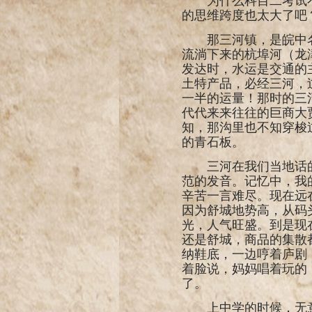
为什么科目二考试
的思维跨度也太大了吧
那三河镇，是皖中
流淌下来的杭埠河（龙
发达时，水运是交通的
土特产品，必经三河，
一半的运量！那时的三
代代来来往往的巨商大
知，那沟里也不知穿梭
的青石板。
三河在我们当地话
范的发音。记忆中，我
辛苦一言难尽。现在远
因为舒城地势高，从码
光，人气旺盛。到是现
还是舒城，商品的集散
纳鞋底，一边哼着庐剧
着脸说，妈妈唱着玩的
了。
上中学的时候，无