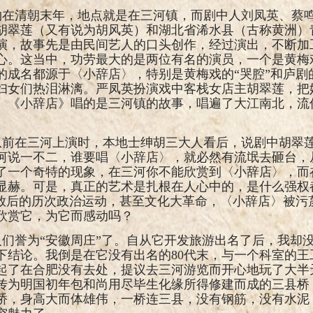
约在清朝末年，地点就是在三河镇，而剧中人
刘凤英、蔡
胡翠莲（又有说为胡风英）和湖北省浠水县（古称黄洲）
演，故事先是由民间艺人的口头创作，经过演出，不断加
心。这当中，功劳最大的是两位有名的演员，一个是黄梅
的成名都源于〈小辞店〉，特别是黄梅戏的“哭腔”和庐剧的
妇女们热泪淋漓。严凤英扮演戏中客栈女店主胡翠莲，把
。《小辞店》唱的是三河镇的故事，唱遍了大江南北，流
。
从前在三河上演时，本地士绅胡三大人看后，说剧中胡翠
河说一不二，谁要唱〈小辞店〉，就必然有流氓去砸台，
了一个奇特的现象，在三河你不能欣赏到〈小辞店〉，而
显赫。可是，真正的艺术是扎根在人心中的，是什么强权
解放后的历次政治运动，甚至文化大革命，〈小辞店〉被污蔑
欣赏它，为它而感动吗？
们誉为“安徽周庄”了。自从它开发旅游出名了后，我却
下结论。我倒是在它没有出名的
80
代末，与一个科室的王
起了在合肥没有去处，提议去三河游览而开心地玩了大半
传为明国初年包和尚用尽毕生化缘所得修建而成的三县桥
桥，身高大而体雄伟，一桥连三县，没有钢筋，没有水泥