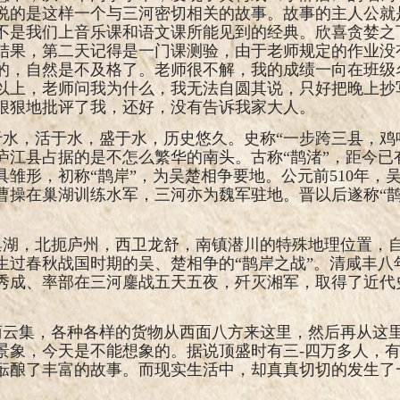
说的是这样一个与三河密切相关的故事。故事的主人公就
不是我们上音乐课和语文课所能见到的经典。欣喜贪婪之
结果，第二天记得是一门课测验，由于老师规定的作业没
的，自然是不及格了。老师很不解，我的成绩一向在班级
以上，老师问我为什么，我无法自圆其说，只好把晚上抄
狠狠地批评了我，还好，没有告诉我家大人。
水，活于水，盛于水，历史悠久。史称“一步跨三县，鸡
庐江县占据的是不怎么繁华的南头。古称“鹊渚”，距今已
具雏形，初称“鹊岸”，为吴楚相争要地。公元前
510
年，
曹操在巢湖训练水军，三河亦为魏军驻地。晋以后遂称“鹊
巢湖，北扼庐州，西卫龙舒，南镇潜川的特殊地理位置，
生过春秋战国时期的吴、楚相争的“鹊岸之战”。清咸丰八
秀成、率部在三河鏖战五天五夜，歼灭湘军，取得了近代
商云集，各种各样的货物从西面八方来这里，然后再从这
景象，今天是不能想象的。据说顶盛时有三
-
四万多人，有‘
酝酿了丰富的故事。而现实生活中，却真真切切的发生了
。