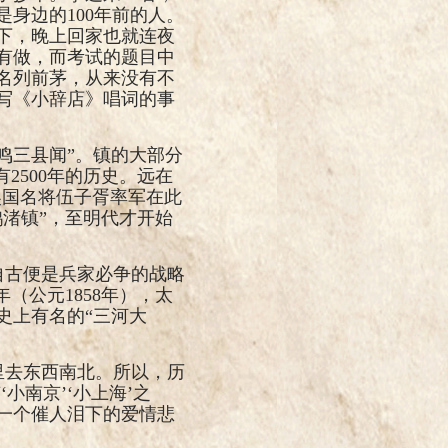
是身边的
100
年前的人。
下，晚上回家也就连夜
有做，而考试的题目中
名列前茅，从来没有不
写《小辞店》唱词的事
鸣三县闻”。镇的大部分
有
2500
年的历史。远在
吴国名将伍子胥率军在此
渚镇”，至明代才开始
自古便是兵家必争的战略
年（公元
1858
年），太
史上有名的“三河大
里去东西南北。所以，历
小南京’‘小上海’之
一个催人泪下的爱情悲