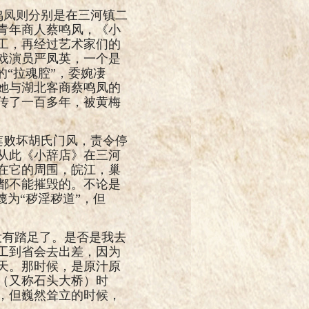
鸣凤则分别是
在三河镇二
青年商人蔡鸣风，《小
工，再经过艺术家们的
戏演员严凤英，一个是
“拉魂腔”，委婉凄
她与湖北客商蔡鸣凤的
传了一百多年，被黄梅
莲败坏胡氏门风，责令停
从此《小辞店》在三河
在它的周围，皖江，巢
都不能摧毁的。不论是
为“秽淫秽道”，但
没有踏足了。是否是我去
工到省会去出差，因为
天。那时候，是原汁原
（又称石头大桥）时
，但巍然耸立的时候，