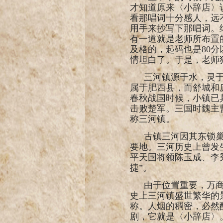
才知道原来〈小辞店〉
看那唱词十分感人，远
用手来抄写下那唱词。
有一道就是老师所布置
及格的，起码也是
80
分
情坦白了。于是，老师
三河镇源于水，灵于
属于肥西县，而舒城和
春秋战国时候，小镇已
击败楚军。三国时魏主
称三河镇。
古镇三河因其东锁
要地。三河历史上曾发
平天国将领陈玉成、李
捷”。
由于位置重要，万
史上三河镇盛世繁华的
称。人烟的稠密，必然
剧，它就是〈小辞店〉