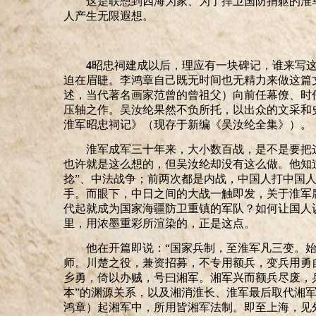
这是联想到四海为家、为了捍卫国防捐躯的淮
人产生无限遐想。
4
昭忠祠建成以后，理应有一块碑记，谁来写
迫在眉睫。李鸿章自己既无时间也无精力来做这篇
述，
当代著名画家范曾的曾祖父
）
向前任幕僚、时
压轴之作。吴汝纶果然不负所托，以出众的文采和史
淮军昭忠祠记》
（现存于新编《吴汝纶全集》）
。
淮军成军三十年来，大小数百战，是不是要把
也许就是这么想的，但吴汝纶却没有这么做。他知道
捻”、中法战争；前两次都是内战，中国人打中国
手。而眼下，中日之间的大战一触即发，关于淮军腐
代起就成为国家海疆防卫重镇的军队？如何让国人
里，用浓墨重彩所渲染的，正是这点。
他在开篇即说：
“国家兵制，至淮军凡三变。
师。川楚之役，兼资招募，不专用额兵，变兵用勇
乡勇，倚以办贼，号曰湘军。湘军兴而额兵尽废，
本”的渊源关系，以及湘消淮长、淮军最后取代湘
鸿章）起湘军中，所用皆湘军法制。即至上海，见