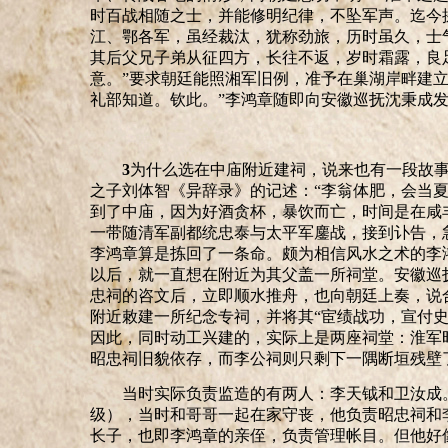
时百战相随之士，并能修明纪律，不坠军声。迄今
江、鄂各军，虽经裁汰，犹称劲旅，历时虽久，士
其后父兄子弟从征四方，长往不返，岁时霜露，良
意。”
要求朝廷能照湘军旧例，准予在巢湖岸畔建
礼部知道。钦此。”
李鸿章随即向安徽巡抚沈秉成
3
为什么选在中庙附近建祠，说来也有一段故
之子刘体智《异辞录》的记述：
“李翁体肥，会当
到了中庙，因为好酒贪杯，暴饮而亡，时间是在咸
一带随清军副都统忠泰与太平军鏖战，接到讣告，
李鸿章算是拣回了一条命。颇为相信风水之术的李
以后，就一直想在附近为其父盖一所祠堂。安徽巡
忠祠的咨文后，立即顺水推舟，也向朝廷上奏，说
附近敕建一所纪念专祠，并将其“宦绩战功，宣付
因此，同时动工兴建的，实际上是两座祠堂：淮军
昭忠祠旧貌依存，而李公祠则只剩下一隅断垣残壁
当时实际负责监造的有两人：李天钺和卫汝成
级
），当时和哥哥一起在家守丧，他负责昭忠祠和
长子，也即李鸿章的亲侄，负责管理帐目。但他好