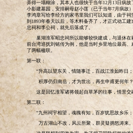
弄得一塌糊涂，其本人也很快于当年12月13日病
小影建墓园，安排嗣母赵小莲（已于当年7月病故
李鸿章写给李经方的家书里我们可以知道，由于祠
到1893年春天以后，等木料备齐了，才正式动工建
忠祠和李公祠，就先后落成了。
巢湖淮军昭忠祠所以能够较快建成，与退休在
前台湾巡抚刘铭传为例，他是当时乡里地位最高、
了两幅楹联。
第一联：
“升高以望东关，情随事迁，百战江淮如昨日
积厚仍归南岳，才为世出，再生申甫更何年？
这是回忆淮军诸将领起自草茅的往事，情景交
第二联：
“九州祠宇相望，魂魄有知，百岁犹思故乡乐
万古湖山不改，风云所聚，群灵疑拥怒涛来。