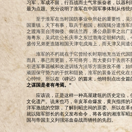
习军，军成不留，行百战而士气常振奋者，以器利
最为点题。充分说明了淮军在中国军事体制从传统
至于淮军在当时国防事业中所处的重要性，吴
国重镇，天下有事，取兵于相国，相国辄分遣淮军
之渡海至台湾御倭、御法兰西，潘公鼎新率之出广
海粤东，吴武壮公长庆率之东过渤海定朝鲜内乱，
盛传兄弟更迭随相国天津屯戍海上，而天津又间遣
淮军的不朽就在于它曾经长时期地充当近代国
而具，事已而更新，不可终穷，而大要归于去所不
引进军事器械和改进训练方法等方面孜孜不倦，始
顽固保守势力的干扰和阻挠，淮军的装备近代化在
心忡忡。所以
在《碑记》的篇末，他特别点出全篇
之谋国是者有考焉。”
应该说，正是这样一种高屋建瓴的历史定位，
文化遗产。说来也巧，辛亥革命爆发，黄兴指挥的
洋军激战的空隙，了解到昭忠祠的原委。所以在革
就以陆军部长的名义发布命令，将各省的湘淮军昭
国与帝国主义列强浴血奋战而牺牲的先烈。