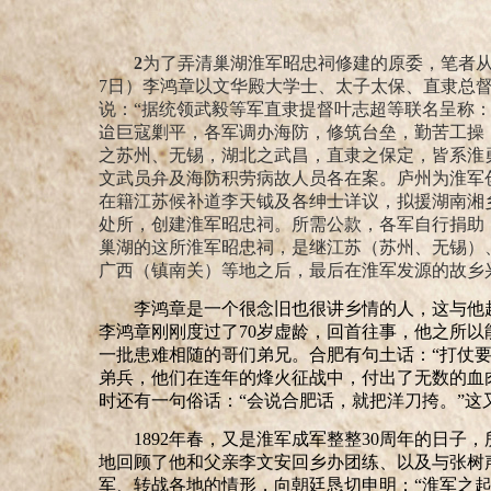
2
为了弄清巢湖淮军昭忠祠修建的原委，笔者从
7日）李鸿章以文华殿大学士、太子太保、直隶总
说：
“据统领武毅等军直隶提督叶志超等联名呈称
迨巨寇剿平，各军调办海防，修筑台垒，勤苦工操
之苏州、无锡，湖北之武昌，直隶之保定，皆系淮
文武员弁及海防积劳病故人员各在案。庐州为淮军
在籍江苏候补道李天钺及各绅士详议，拟援湖南湘
处所，创建淮军昭忠祠。所需公款，各军自行捐助
巢湖的这所淮军昭忠祠，是继江苏（苏州、无锡）
广西（镇南关）等地之后，最后在淮军发源的故乡
李鸿章是一个很念旧也很讲乡情的人，这与他起
李鸿章刚刚度过了70岁虚龄，回首往事，他之所
一批患难相随的哥们弟兄。合肥有句土话：“打仗
弟兵，他们在连年的烽火征战中，付出了无数的血
时还有一句俗话：“会说合肥话，就把洋刀挎。”
1892年春，又是淮军成军整整30周年的日
地回顾了他和父亲李文安回乡办团练、以及与张树
军、转战各地的情形，向朝廷恳切申明：
“淮军之