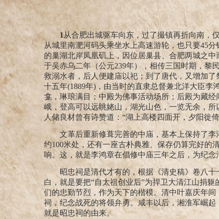
1
从合肥出城驱车向东，过了撮镇再折向南，
从城里南淝河码头乘坐水上高速游轮，也只要
45
分
的
巢湖北岸凤凰
矶
上
，因位
居巢县、合肥
两城
之中
于吴赤乌二年（
公元
239年），相传三国时期，黎
救溺水者，后人便建庙以
祀；到了唐代，又增加了
十五年(1889
年)，由当时的直隶总督兼
北洋大臣李
龛，琳琅满目；
中
殿为佛事活动场所；后殿为藏经
峨，登高
可以
远眺
姥山，湖光山色，一览无余，所
人
储良
材曾
有诗
赞道
：
“
湖上高楼四面开，夕阳徙
文革后重新
修葺
完善的中庙，基本上保持了李
约100米处，还有一座古朴典雅、保存仍算完好的
响。这，就是
李鸿章
在倡修中庙三年之后，
为纪念
昭忠祠是清代才有的，根据《清史稿》卷八十
白，就是要把“自太祖创业后”为捍卫大清江山捐躯
们的忠勤节烈，作为天下的楷模。清中叶嘉庆年间
祠，纪念战死的将领弁勇。咸丰以后，湘淮军崛起
就是昭忠祠的由来。