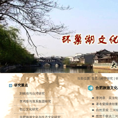
当前位置:
首页
科学研究
研究重点
合肥旅游文化
刘铭传与台湾研究
李鸿章、吴汝纶
李鸿章与淮系集团研究
著名愛國僑領董
包公文化研究
自然景观·三河
悠悠千载说三河
合肥旅游文化与生态文化研究