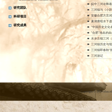
皖中三河诠释着
研究团队
三河镇与《小辞
安徽合肥方言词
科研项目
巢湖唐咀水下遗
研究成果
“中国历史文化名
“合肥”地名的由
水乡古镇三河（
三河镇历史与现
三河镇即春秋“
三河游记
Copyright
©
2010 hfuu.e